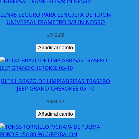
a
n
LEN45 SEGURO PARA LENG?ETA DE TIRON
t
UNIVERSAL DIAMETRO 5/8 IN NEGRO
i
d
$
242.88
a
d
Añadir al carrito
BLT41 BRAZO DE LIMPIABRISAS TRASERO
JEEP GRAND CHEROKEE 05-10
$
461.47
Añadir al carrito