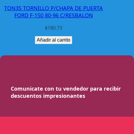
TON35 TORNILLO P/CHAPA DE PUERTA
FORD F-150 80-96 C/RESBALON
$
180.73
Añadir al carrito
Comunicate con tu vendedor para recibir
descuentos impresionantes