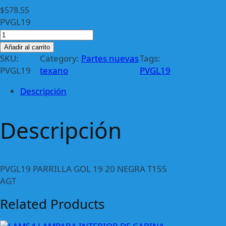
$
578.55
PVGL19
P
V
Añadir al carrito
G
SKU:
Category:
Partes nuevas
Tags:
L
PVGL19
texano
PVGL19
1
Descripción
9
P
A
Descripción
R
R
I
L
PVGL19 PARRILLA GOL 19 20 NEGRA T155
L
AGT
A
Related Products
G
O