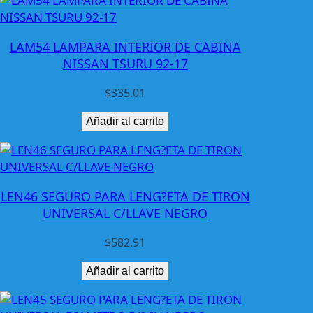
L
1
9
LAM54 LAMPARA INTERIOR DE CABINA
-
NISSAN TSURU 92-17
2
0
$
335.01
N
E
Añadir al carrito
G
R
A
T
LEN46 SEGURO PARA LENG?ETA DE TIRON
1
UNIVERSAL C/LLAVE NEGRO
5
5
$
582.91
A
G
Añadir al carrito
T
c