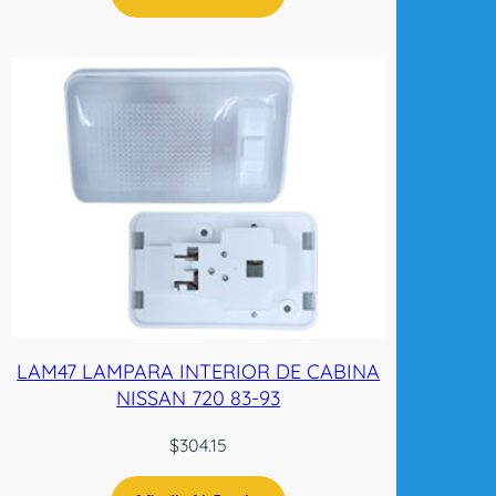
I
N
E
N
-
T
W
c
a
n
t
i
d
a
LAM47 LAMPARA INTERIOR DE CABINA
d
NISSAN 720 83-93
$
304.15