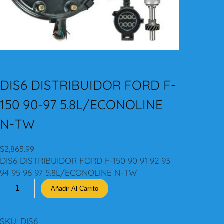
DIS6 DISTRIBUIDOR FORD F-
150 90-97 5.8L/ECONOLINE
N-TW
$
2,865.99
DIS6 DISTRIBUIDOR FORD F-150 90 91 92 93
94 95 96 97 5.8L/ECONOLINE N-TW
D
Añadir Al Carrito
I
S
6
SKU:
DIS6