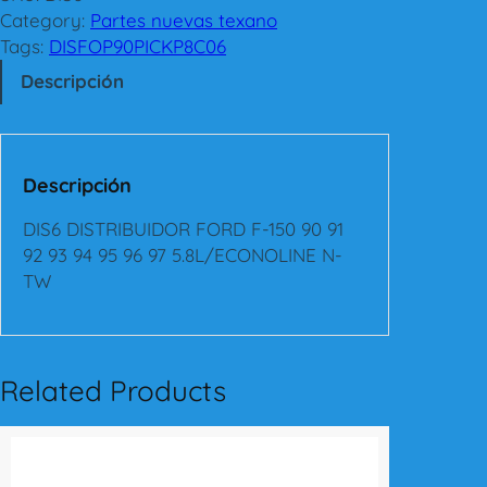
D
Category:
Partes nuevas texano
I
Tags:
DISFOP90PICKP8C06
S
Descripción
T
R
I
B
Descripción
U
I
DIS6 DISTRIBUIDOR FORD F-150 90 91
D
92 93 94 95 96 97 5.8L/ECONOLINE N-
O
TW
R
F
O
R
Related Products
D
F
-