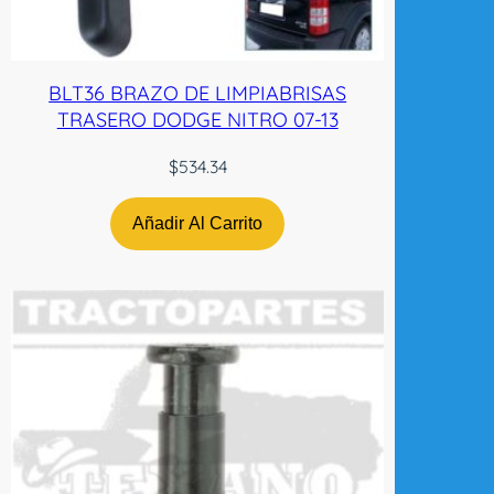
BLT36 BRAZO DE LIMPIABRISAS
TRASERO DODGE NITRO 07-13
$
534.34
Añadir Al Carrito