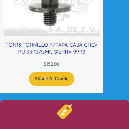
TON13 TORNILLO P/TAPA CAJA CHEV
PU 99-13/GMC SIERRA 99-13
$
152.08
Añadir Al Carrito