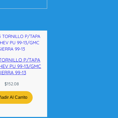
TORNILLO P/TAPA
HEV PU 99-13/GMC
IERRA 99-13
$
152.08
adir Al Carrito