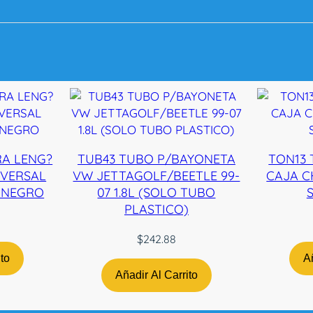
U
I
D
O
R
C
H
E
V
C
RA LENG?
TUB43 TUBO P/BAYONETA
TON13 
A
IVERSAL
VW JETTAGOLF/BEETLE 99-
CAJA C
M
N NEGRO
07 1.8L (SOLO TUBO
S
A
PLASTICO)
R
O
$
242.88
9
ito
Añ
5
Añadir Al Carrito
-
9