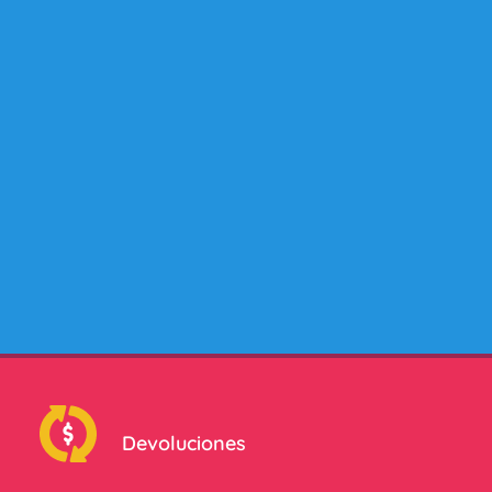
7
5
.
7
L
/
C
O
R
V
E
T
T
E
9
5
-
Devoluciones
9
6