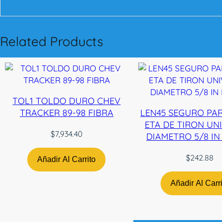
Related Products
TOL1 TOLDO DURO CHEV
TRACKER 89-98 FIBRA
LEN45 SEGURO PA
ETA DE TIRON UN
$
7,934.40
DIAMETRO 5/8 I
$
242.88
Añadir Al Carrito
Añadir Al Carr