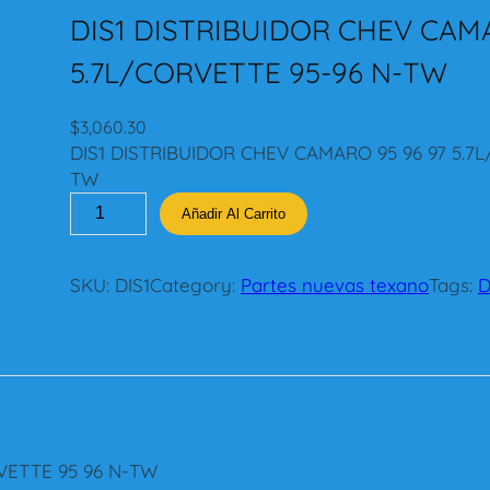
DIS1 DISTRIBUIDOR CHEV CAM
5.7L/CORVETTE 95-96 N-TW
$
3,060.30
DIS1 DISTRIBUIDOR CHEV CAMARO 95 96 97 5.7
TW
D
Añadir Al Carrito
I
S
1
SKU:
DIS1
Category:
Partes nuevas texano
Tags:
D
D
I
S
T
R
I
B
VETTE 95 96 N-TW