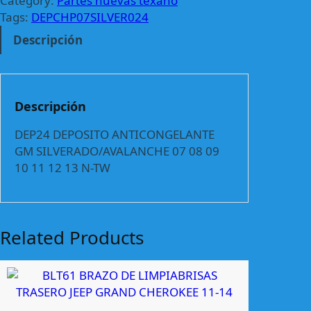
Category:
Partes nuevas texano
D
Tags:
DEPCHP07SILVER024
E
Descripción
P
O
S
I
Descripción
T
O
DEP24 DEPOSITO ANTICONGELANTE
A
GM SILVERADO/AVALANCHE 07 08 09
N
10 11 12 13 N-TW
T
I
C
O
Related Products
N
G
E
L