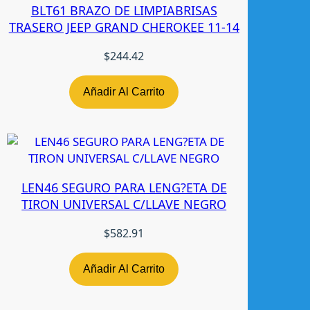
A
BLT61 BRAZO DE LIMPIABRISAS
N
TRASERO JEEP GRAND CHEROKEE 11-14
T
E
$
244.42
G
M
Añadir Al Carrito
S
I
L
V
E
LEN46 SEGURO PARA LENG?ETA DE
R
TIRON UNIVERSAL C/LLAVE NEGRO
A
D
$
582.91
O
/
A
Añadir Al Carrito
V
A