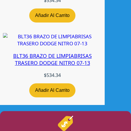
$
534.34
i
d
Añadir Al Carrito
a
d
BLT36 BRAZO DE LIMPIABRISAS
TRASERO DODGE NITRO 07-13
$
534.34
Añadir Al Carrito