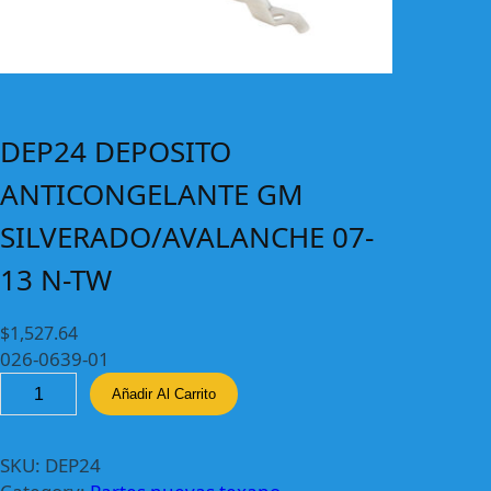
DEP24 DEPOSITO
ANTICONGELANTE GM
SILVERADO/AVALANCHE 07-
13 N-TW
$
1,527.64
026-0639-01
D
Añadir Al Carrito
E
P
2
SKU:
DEP24
4