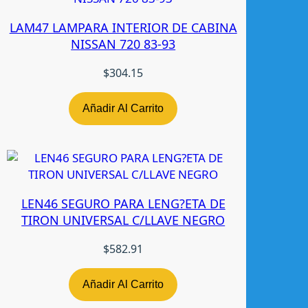
t
LAM47 LAMPARA INTERIOR DE CABINA
i
NISSAN 720 83-93
d
a
$
304.15
d
Añadir Al Carrito
LEN46 SEGURO PARA LENG?ETA DE
TIRON UNIVERSAL C/LLAVE NEGRO
$
582.91
Añadir Al Carrito