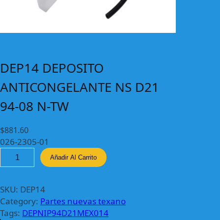
DEP14 DEPOSITO
ANTICONGELANTE NS D21
94-08 N-TW
$
881.60
026-2305-01
D
Añadir Al Carrito
E
P
1
SKU:
DEP14
4
Category:
Partes nuevas texano
D
Tags:
DEPNIP94D21MEX014