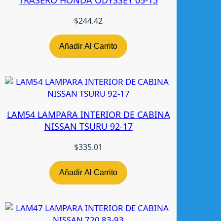
T
E
$
244.42
N
S
Añadir Al Carrito
D
2
1
9
4
LAM54 LAMPARA INTERIOR DE CABINA
-
NISSAN TSURU 92-17
0
8
$
335.01
N
-
T
Añadir Al Carrito
W
c
a
n