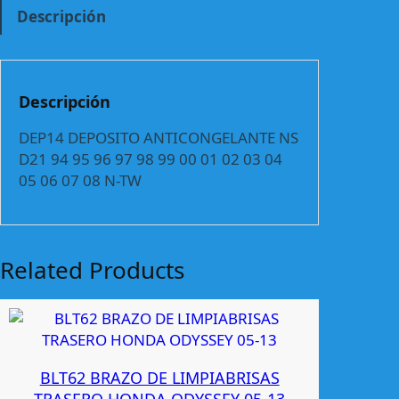
E
Descripción
P
O
S
I
Descripción
T
O
DEP14 DEPOSITO ANTICONGELANTE NS
A
D21 94 95 96 97 98 99 00 01 02 03 04
N
05 06 07 08 N-TW
T
I
C
O
Related Products
N
G
E
L
A
BLT62 BRAZO DE LIMPIABRISAS
N
TRASERO HONDA ODYSSEY 05-13