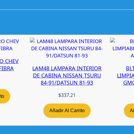
O
A
N
T
I
C
O
N
G
O CHEV
E
FIBRA
LAM48 LAMPARA INTERIOR
BL
L
DE CABINA NISSAN TSURU
LIMPI
A
84-91/DATSUN 81-93
GMC
N
T
$
337.21
ito
E
D
Añadir Al Carrito
Añ
G
C
H