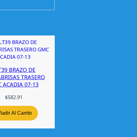
T39 BRAZO DE
ABRISAS TRASERO
 ACADIA 07-13
$
582.91
adir Al Carrito