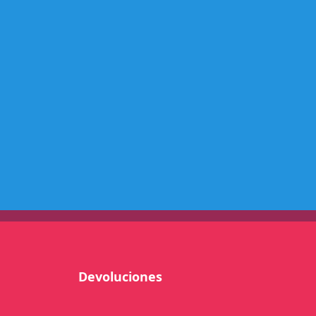
E
R
O
K
E
E
8
7
-
0
1
4
.
0
L
N
Devoluciones
-
T
W