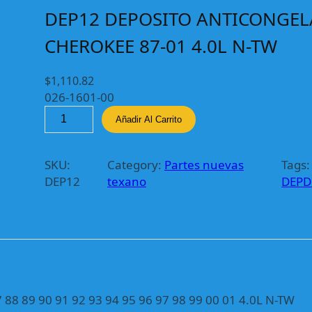
DEP12 DEPOSITO ANTICONGEL
CHEROKEE 87-01 4.0L N-TW
$
1,110.82
026-1601-00
D
Añadir Al Carrito
E
P
1
SKU:
Category:
Partes nuevas
Tags:
2
DEP12
texano
DEPD
D
E
P
O
S
I
T
89 90 91 92 93 94 95 96 97 98 99 00 01 4.0L N-TW