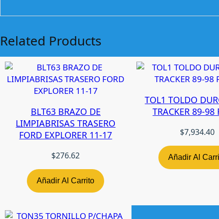
Related Products
TOL1 TOLDO DUR
BLT63 BRAZO DE
TRACKER 89-98 
LIMPIABRISAS TRASERO
$
7,934.40
FORD EXPLORER 11-17
$
276.62
Añadir Al Carr
Añadir Al Carrito