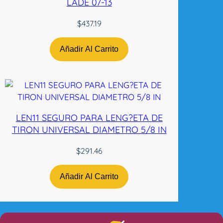
LADE 07-13
$
437.19
Añadir Al Carrito
LEN11 SEGURO PARA LENG?ETA DE
TIRON UNIVERSAL DIAMETRO 5/8 IN
$
291.46
Añadir Al Carrito