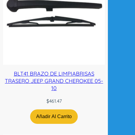
BLT41 BRAZO DE LIMPIABRISAS
TRASERO JEEP GRAND CHEROKEE 05-
10
$
461.47
Añadir Al Carrito