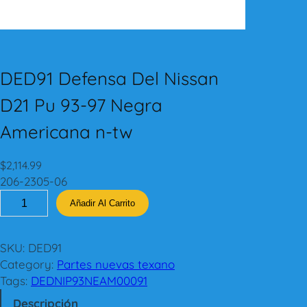
DED91 Defensa Del Nissan
D21 Pu 93-97 Negra
Americana n-tw
$
2,114.99
206-2305-06
D
Añadir Al Carrito
E
D
9
SKU:
DED91
1
Category:
Partes nuevas texano
D
Tags:
DEDNIP93NEAM00091
e
Descripción