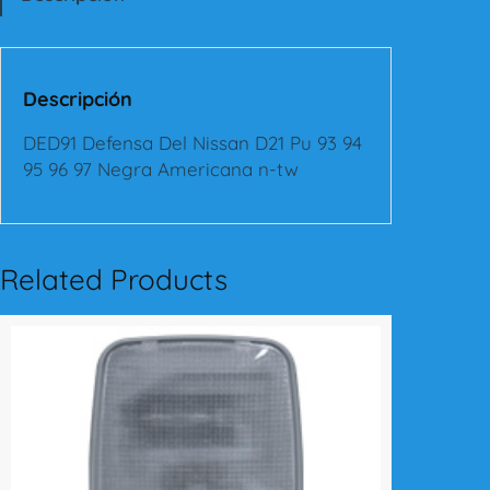
f
e
n
s
Descripción
a
D
DED91 Defensa Del Nissan D21 Pu 93 94
e
95 96 97 Negra Americana n-tw
l
N
i
s
Related Products
s
a
n
D
2
1
P
u