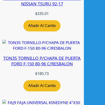
NISSAN TSURU 92-17
a
n
$
335.01
t
i
Añadir Al Carrito
d
a
d
TON35 TORNILLO P/CHAPA DE PUERTA
FORD F-150 80-96 C/RESBALON
$
180.73
Añadir Al Carrito