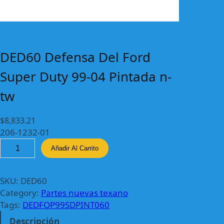
DED60 Defensa Del Ford
Super Duty 99-04 Pintada n-
tw
$
8,833.21
206-1232-01
D
Añadir Al Carrito
E
D
6
SKU:
DED60
0
Category:
Partes nuevas texano
D
Tags:
DEDFOP99SDPINT060
e
Descripción