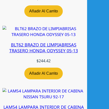
t
y
Añadir Al Carrito
9
9
-
0
4
BLT62 BRAZO DE LIMPIABRISAS
P
TRASERO HONDA ODYSSEY 05-13
i
n
$
244.42
t
a
d
Añadir Al Carrito
a
n
-
t
w
LAM54 LAMPARA INTERIOR DE CABINA
c