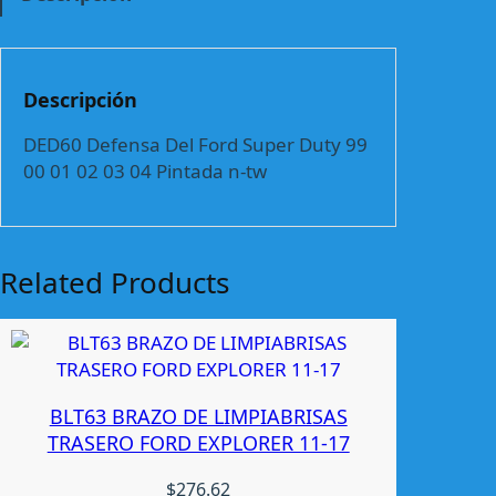
f
e
n
s
Descripción
a
D
DED60 Defensa Del Ford Super Duty 99
e
00 01 02 03 04 Pintada n-tw
l
F
o
r
Related Products
d
S
u
p
e
BLT63 BRAZO DE LIMPIABRISAS
r
TRASERO FORD EXPLORER 11-17
D
u
$
276.62