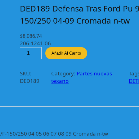
DED189 Defensa Tras Ford Pu 9
150/250 04-09 Cromada n-tw
$
8,086.74
206-1241-06
D
Añadir Al Carrito
E
D
1
SKU:
Category:
Partes nuevas
Tags
8
DED189
texano
DET
9
D
e
f
e
n
s
4/F-150/250 04 05 06 07 08 09 Cromada n-tw