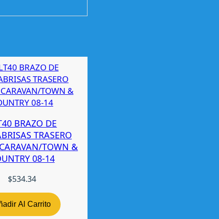
T40 BRAZO DE
ABRISAS TRASERO
CARAVAN/TOWN &
UNTRY 08-14
$
534.34
adir Al Carrito