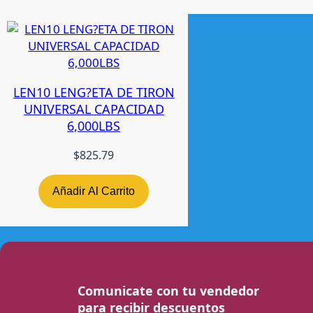
LEN10 LENG?ETA DE TIRON
UNIVERSAL CAPACIDAD
6,000LBS
$
825.79
Añadir Al Carrito
Comunicate con tu vendedor
para recibir descuentos