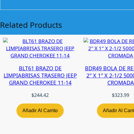
Related Products
BLT61 BRAZO DE
BDR49 BOLA DE R
LIMPIABRISAS TRASERO JEEP
2″ X 1″ X 2-1/2 50
GRAND CHEROKEE 11-14
CROMADA
$
244.42
$
323.99
Añadir Al Carrito
Añadir Al Carr