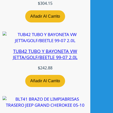
$
304.15
h
u
l
Añadir Al Carrito
e
c
a
n
t
TUB42 TUBO Y BAYONETA VW
i
JETTA/GOLF/BEETLE 99-07 2.0L
d
a
$
242.88
d
Añadir Al Carrito