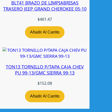
BLT41 BRAZO DE LIMPIABRISAS
TRASERO JEEP GRAND CHEROKEE 05-10
$
461.47
Añadir Al Carrito
TON13 TORNILLO P/TAPA CAJA CHEV
PU 99-13/GMC SIERRA 99-13
$
152.08
Añadir Al Carrito