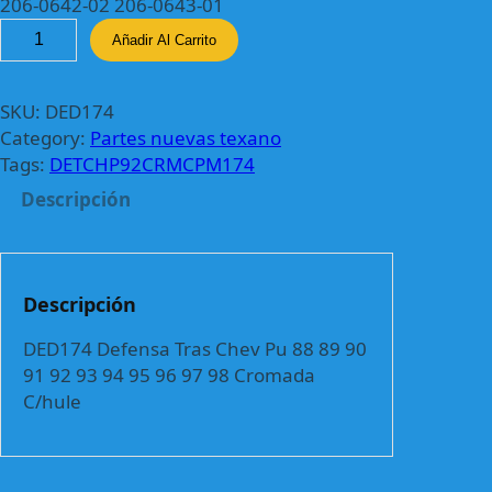
206-0642-02 206-0643-01
D
Añadir Al Carrito
E
D
1
SKU:
DED174
7
Category:
Partes nuevas texano
4
Tags:
DETCHP92CRMCPM174
D
Descripción
e
f
e
n
Descripción
s
a
DED174 Defensa Tras Chev Pu 88 89 90
T
91 92 93 94 95 96 97 98 Cromada
r
C/hule
a
s
C