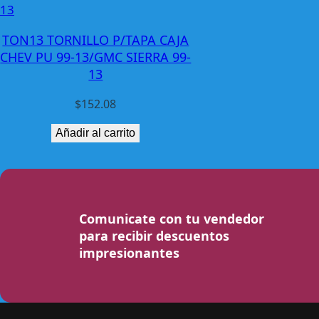
TON13 TORNILLO P/TAPA CAJA
CHEV PU 99-13/GMC SIERRA 99-
13
$
152.08
Añadir al carrito
Comunicate con tu vendedor
para recibir descuentos
impresionantes