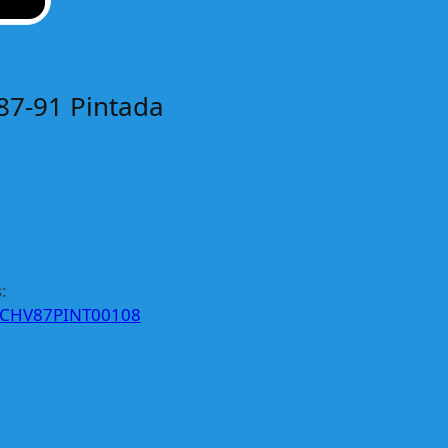
87-91 Pintada
:
CHV87PINT00108