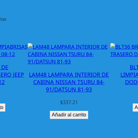
e
n
s
-tw
a
D
e
l
C
h
 DE
BL
e
ERO JEEP
LAM48 LAMPARA INTERIOR DE
LIMPI
v
12
CABINA NISSAN TSURU 84-
DODG
V
91/DATSUN 81-93
a
n
$
337.21
8
to
A
7
Añadir al carrito
-
9
1