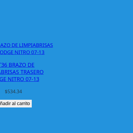
T36 BRAZO DE
ABRISAS TRASERO
E NITRO 07-13
$
534.34
ñadir al carrito