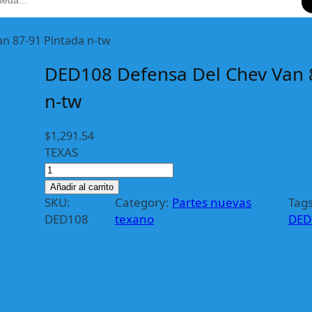
n 87-91 Pintada n-tw
DED108 Defensa Del Chev Van 
n-tw
$
1,291.54
TEXAS
D
E
Añadir al carrito
D
SKU:
Category:
Partes nuevas
Tags
1
DED108
texano
DED
0
8
D
e
f