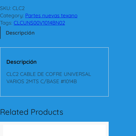
C
2
SKU:
CLC2
C
Category:
Partes nuevas texano
A
Tags:
CLCUNS00V1014BN02
B
Descripción
L
E
D
E
Descripción
C
O
CLC2 CABLE DE COFRE UNIVERSAL
F
VARIOS 2MTS C/BASE #1014B
R
E
U
N
Related Products
I
V
E