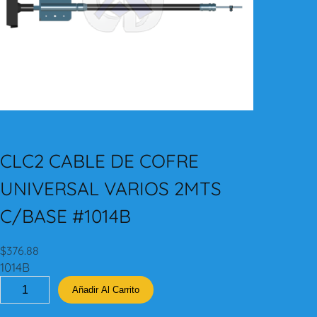
CLC2 CABLE DE COFRE
UNIVERSAL VARIOS 2MTS
C/BASE #1014B
$
376.88
1014B
C
Añadir Al Carrito
L