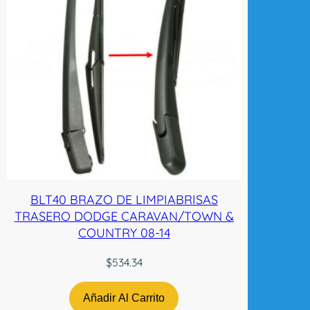
BLT40 BRAZO DE LIMPIABRISAS
TRASERO DODGE CARAVAN/TOWN &
COUNTRY 08-14
$
534.34
Añadir Al Carrito