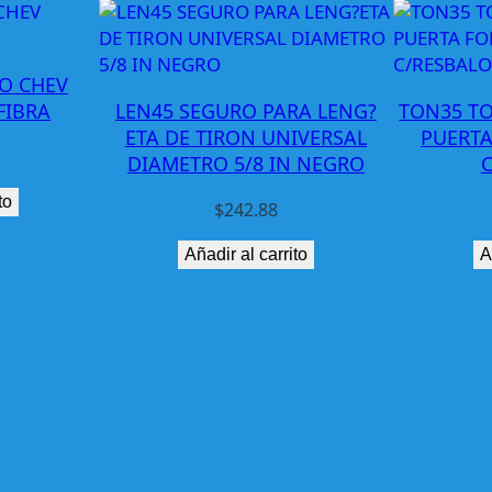
C
H
D
O CHEV
G
FIBRA
LEN45 SEGURO PARA LENG?
TON35 TO
S
ETA DE TIRON UNIVERSAL
PUERTA
T
DIAMETRO 5/8 IN NEGRO
R
to
A
$
242.88
T
Añadir al carrito
A
U
S
M
O
T
O
R
2
.