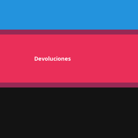
0
L
9
5
-
0
0
#
Devoluciones
1
0
9
5
c
a
n
t
i
d
a