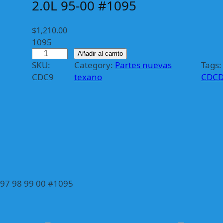
2.0L 95-00 #1095
$
1,210.00
1095
C
Añadir al carrito
SKU:
Category:
Partes nuevas
Tags:
D
CDC9
texano
CDCD
C
9
C
A
B
L
E
D
E
97 98 99 00 #1095
C
L
U
T