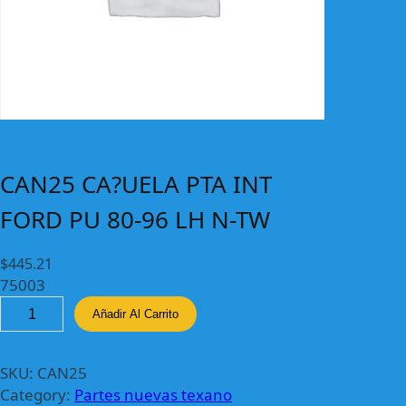
CAN25 CA?UELA PTA INT
FORD PU 80-96 LH N-TW
$
445.21
75003
C
Añadir Al Carrito
A
N
2
SKU:
CAN25
5
Category:
Partes nuevas texano