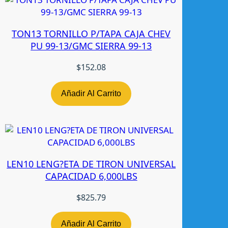
d
TON13 TORNILLO P/TAPA CAJA CHEV
PU 99-13/GMC SIERRA 99-13
$
152.08
Añadir Al Carrito
LEN10 LENG?ETA DE TIRON UNIVERSAL
CAPACIDAD 6,000LBS
$
825.79
Añadir Al Carrito