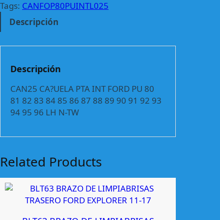
C
Tags:
CANFOP80PUINTL025
A
Descripción
?
U
E
L
Descripción
A
P
CAN25 CA?UELA PTA INT FORD PU 80
T
81 82 83 84 85 86 87 88 89 90 91 92 93
A
94 95 96 LH N-TW
I
N
T
F
Related Products
O
R
D
P
U