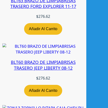
BLT63 BRAZO DE LIMPIABRISAS
8
TRASERO FORD EXPLORER 11-17
0
-
$
276.62
9
6
Añadir Al Carrito
L
H
N
-
T
BLT60 BRAZO DE LIMPIABRISAS
W
TRASERO JEEP LIBERTY 08-12
c
a
$
276.62
n
t
i
Añadir Al Carrito
d
a