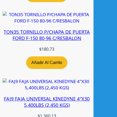
n
t
i
d
a
TON35 TORNILLO P/CHAPA DE PUERTA
d
FORD F-150 80-96 C/RESBALON
$
180.73
Añadir Al Carrito
FAJ9 FAJA UNIVERSAL KINEDYNE 4″X30
5,400LBS (2,450 KGS)
$
1,360.13