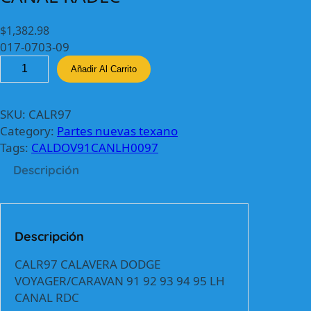
$
1,382.98
017-0703-09
C
Añadir Al Carrito
A
L
R
SKU:
CALR97
9
Category:
Partes nuevas texano
7
Tags:
CALDOV91CANLH0097
C
Descripción
A
L
A
V
Descripción
E
R
CALR97 CALAVERA DODGE
A
VOYAGER/CARAVAN 91 92 93 94 95 LH
D
CANAL RDC