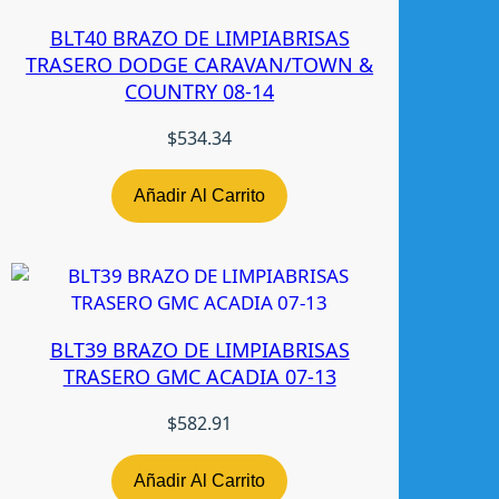
9
BLT40 BRAZO DE LIMPIABRISAS
1
TRASERO DODGE CARAVAN/TOWN &
-
COUNTRY 08-14
9
5
$
534.34
L
H
C
Añadir Al Carrito
A
N
A
L
R
BLT39 BRAZO DE LIMPIABRISAS
A
TRASERO GMC ACADIA 07-13
D
E
$
582.91
C
c
Añadir Al Carrito
a