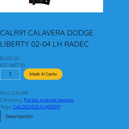
CALR91 CALAVERA DODGE
LIBERTY 02-04 LH RADEC
$
1,365.20
017-1607-01
C
Añadir Al Carrito
A
L
R
SKU:
CALR91
9
Category:
Partes nuevas texano
1
Tags:
CALDOV02LILH00091
C
Descripción
A
L