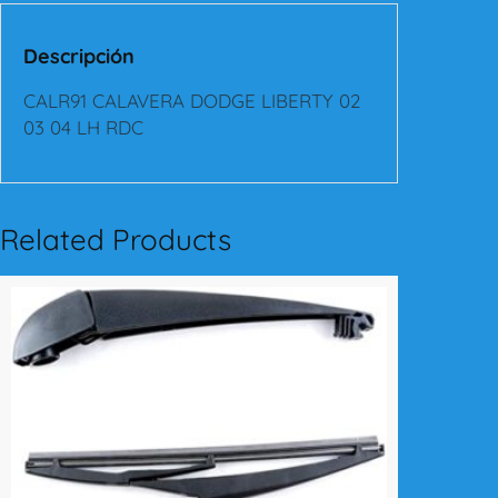
A
V
Descripción
E
R
CALR91 CALAVERA DODGE LIBERTY 02
A
03 04 LH RDC
D
O
D
G
Related Products
E
L
I
B
E
R
T
Y
0