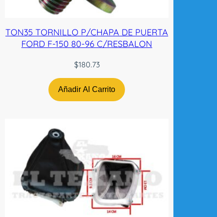
TON35 TORNILLO P/CHAPA DE PUERTA
FORD F-150 80-96 C/RESBALON
$
180.73
Añadir Al Carrito