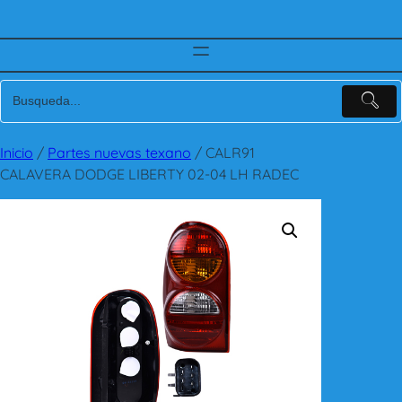
Inicio
/
Partes nuevas texano
/ CALR91
CALAVERA DODGE LIBERTY 02-04 LH RADEC