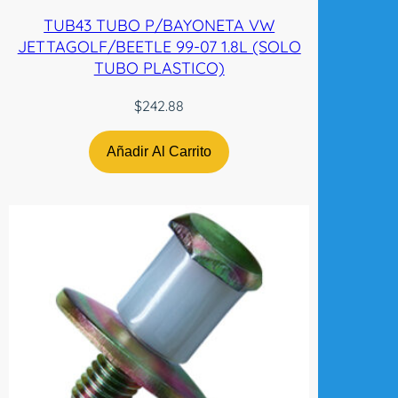
TUB43 TUBO P/BAYONETA VW
JETTAGOLF/BEETLE 99-07 1.8L (SOLO
TUBO PLASTICO)
$
242.88
Añadir Al Carrito