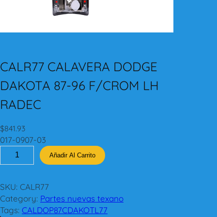
CALR77 CALAVERA DODGE
DAKOTA 87-96 F/CROM LH
RADEC
$
841.93
017-0907-03
C
Añadir Al Carrito
A
L
R
SKU:
CALR77
7
Category:
Partes nuevas texano
7
Tags:
CALDOP87CDAKOTL77