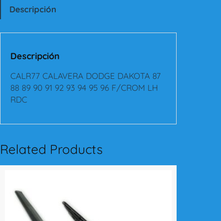
C
Descripción
A
L
A
V
Descripción
E
R
CALR77 CALAVERA DODGE DAKOTA 87
A
88 89 90 91 92 93 94 95 96 F/CROM LH
D
RDC
O
D
G
E
Related Products
D
A
K
O
T
A