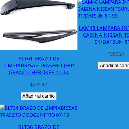
LAM48 LAMPARA IN
CABINA NISSAN T
91/DATSUN 81
$
337.21
BLT61 BRAZO DE
LIMPIABRISAS TRASERO JEEP
Añadir al carri
GRAND CHEROKEE 11-14
$
244.42
Añadir al carrito
BLT36 BRAZO DE