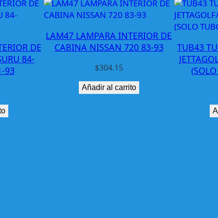
F
O
R
LAM47 LAMPARA INTERIOR DE
D
TERIOR DE
CABINA NISSAN 720 83-93
TUB43 T
N
SURU 84-
JETTAGOL
A
$
304.15
-93
(SOLO
V
Añadir al carrito
I
G
to
A
A
T
O
R
9
8
-
0
2
I