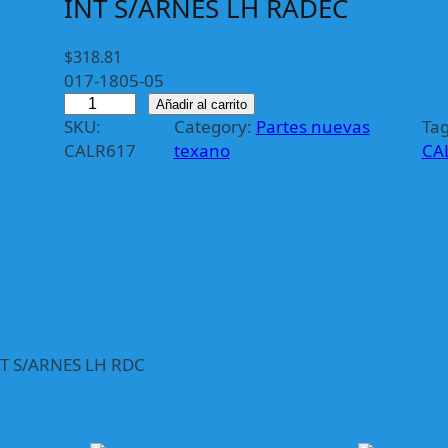
INT S/ARNES LH RADEC
$
318.81
017-1805-05
C
Añadir al carrito
SKU:
Category:
Partes nuevas
Tag
A
CALR617
texano
CA
L
R
6
1
7
C
A
L
A
T S/ARNES LH RDC
V
E
R
A