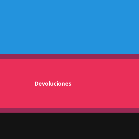
N
T
S
/
A
R
N
E
S
L
H
Devoluciones
R
A
D
E
C
c
a