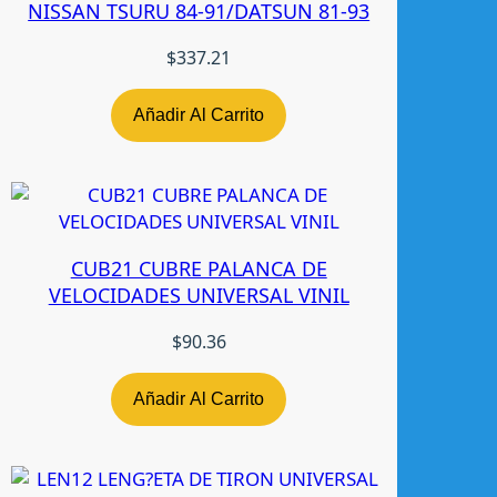
NISSAN TSURU 84-91/DATSUN 81-93
X
T
$
337.21
S
/
A
Añadir Al Carrito
R
N
E
S
L
CUB21 CUBRE PALANCA DE
H
VELOCIDADES UNIVERSAL VINIL
R
A
$
90.36
D
E
Añadir Al Carrito
C
c
a
n