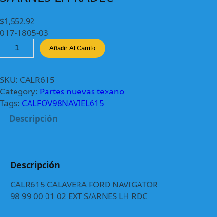
$
1,552.92
017-1805-03
C
Añadir Al Carrito
A
L
R
SKU:
CALR615
6
Category:
Partes nuevas texano
1
Tags:
CALFOV98NAVIEL615
5
Descripción
C
A
L
A
Descripción
V
E
CALR615 CALAVERA FORD NAVIGATOR
R
98 99 00 01 02 EXT S/ARNES LH RDC
A