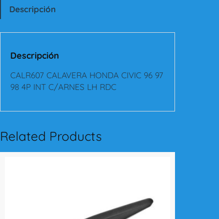
7
Descripción
C
A
L
A
Descripción
V
E
CALR607 CALAVERA HONDA CIVIC 96 97
R
98 4P INT C/ARNES LH RDC
A
H
O
N
Related Products
D
A
C
I
V
I
C