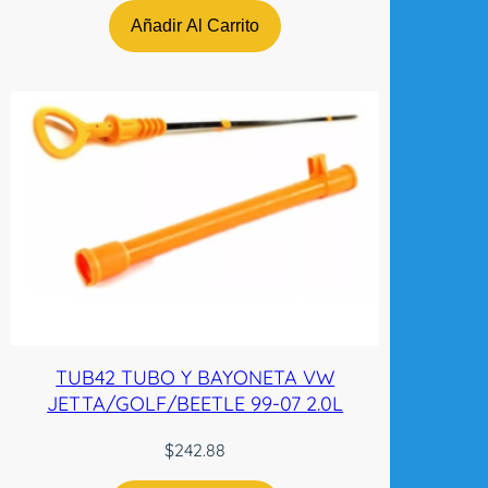
Añadir Al Carrito
TUB42 TUBO Y BAYONETA VW
JETTA/GOLF/BEETLE 99-07 2.0L
$
242.88