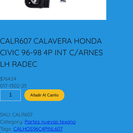
CALR607 CALAVERA HONDA
CIVIC 96-98 4P INT C/ARNES
LH RADEC
$
764.24
017-1302-25
C
Añadir Al Carrito
A
L
R
SKU:
CALR607
6
Category:
Partes nuevas texano
0
Tags:
CALHOS96C4PINL607