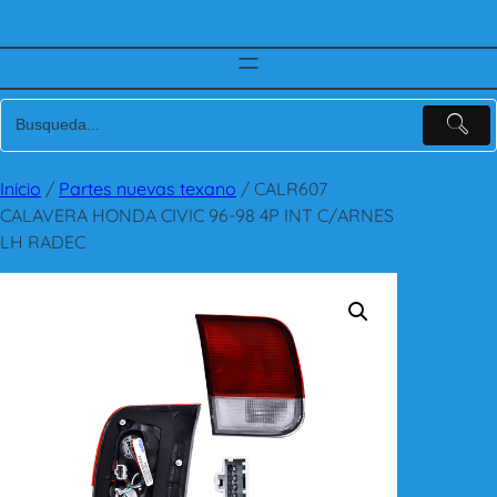
Inicio
/
Partes nuevas texano
/ CALR607
CALAVERA HONDA CIVIC 96-98 4P INT C/ARNES
LH RADEC