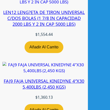
LEN12 LENG?ETA DE TIRON UNIVERSAL
C/DOS BOLAS (1 7/8 IN CAPACIDAD
2000 LBS Y 2 IN CAP 5000 LBS)
$
1,554.44
Añadir Al Carrito
FAJ9 FAJA UNIVERSAL KINEDYNE 4″X30
5,400LBS (2,450 KGS)
$
1,360.13
Añadir Al Carrito