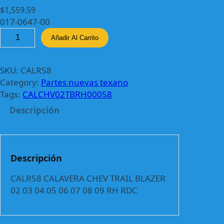
$
1,559.59
017-0647-00
C
Añadir Al Carrito
A
L
R
SKU:
CALR58
5
Category:
Partes nuevas texano
8
Tags:
CALCHV02TBRH00058
C
Descripción
A
L
A
V
Descripción
E
R
CALR58 CALAVERA CHEV TRAIL BLAZER
A
02 03 04 05 06 07 08 09 RH RDC
C
H