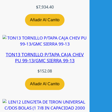
H
$
7,934.40
R
A
D
Añadir Al Carrito
E
C
c
a
n
TON13 TORNILLO P/TAPA CAJA CHEV
t
PU 99-13/GMC SIERRA 99-13
i
d
$
152.08
a
d
Añadir Al Carrito