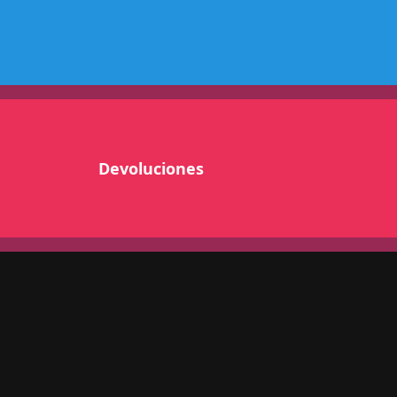
R
N
E
S
L
H
R
A
Devoluciones
D
E
C
c
a
n
t
i
d
a
d