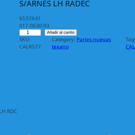
S/ARNES LH RADEC
$
3,574.61
017-0630-03
C
Añadir al carrito
SKU:
Category:
Partes nuevas
Tag
A
CALR577
texano
CAL
L
R
5
7
7
C
A
L
A
 LH RDC
V
E
R
A