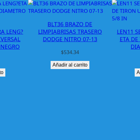
C
H
E
BLT36 BRAZO DE
V
RA LENG?
LIMPIABRISAS TRASERO
LEN11 S
M
IVERSAL
DODGE NITRO 07-13
ETA DE
A
N NEGRO
DI
L
$
534.34
I
Añadir al carrito
B
to
A
U
0
4
-
0
7
S
/
A