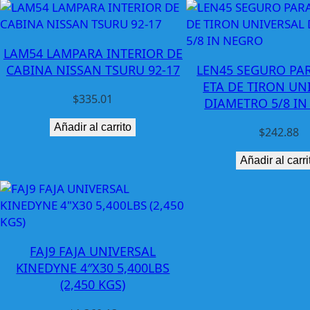
LAM54 LAMPARA INTERIOR DE
CABINA NISSAN TSURU 92-17
LEN45 SEGURO PA
ETA DE TIRON UN
$
335.01
DIAMETRO 5/8 I
Añadir al carrito
$
242.88
Añadir al carri
FAJ9 FAJA UNIVERSAL
KINEDYNE 4″X30 5,400LBS
(2,450 KGS)