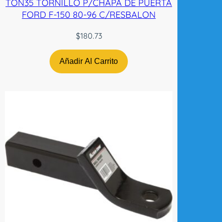
TON35 TORNILLO P/CHAPA DE PUERTA
FORD F-150 80-96 C/RESBALON
$
180.73
Añadir Al Carrito