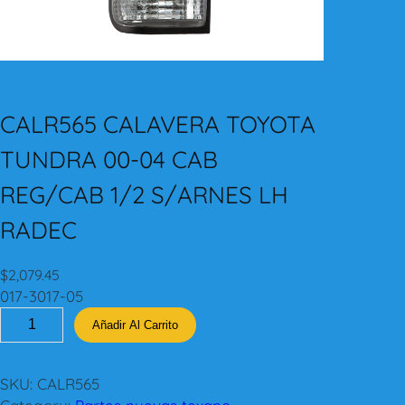
CALR565 CALAVERA TOYOTA
TUNDRA 00-04 CAB
REG/CAB 1/2 S/ARNES LH
RADEC
$
2,079.45
017-3017-05
C
Añadir Al Carrito
A
L
R
SKU:
CALR565
5