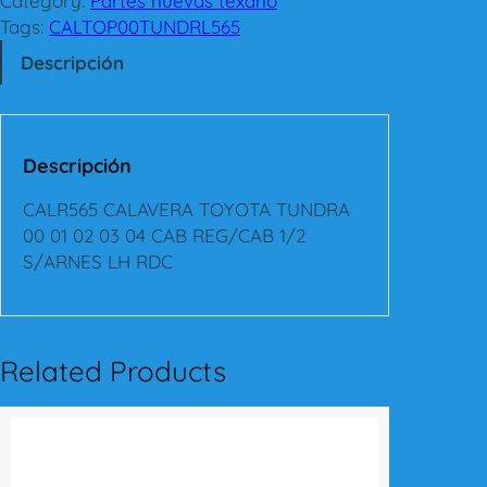
Category:
Partes nuevas texano
6
Tags:
CALTOP00TUNDRL565
5
Descripción
C
A
L
A
Descripción
V
E
CALR565 CALAVERA TOYOTA TUNDRA
R
00 01 02 03 04 CAB REG/CAB 1/2
A
S/ARNES LH RDC
T
O
Y
O
Related Products
T
A
T
U