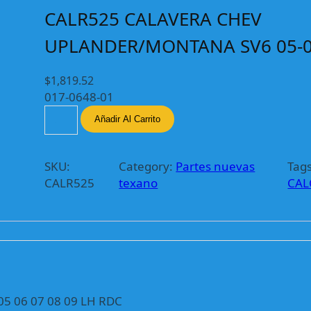
CALR525 CALAVERA CHEV
UPLANDER/MONTANA SV6 05-0
$
1,819.52
017-0648-01
C
Añadir Al Carrito
A
L
R
SKU:
Category:
Partes nuevas
Tags
5
CALR525
texano
CAL
2
5
C
A
L
A
V
 06 07 08 09 LH RDC