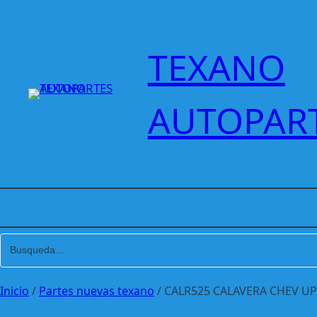
Saltar
al
contenido
TEXANO
AUTOPAR
Inicio
/
Partes nuevas texano
/ CALR525 CALAVERA CHEV U