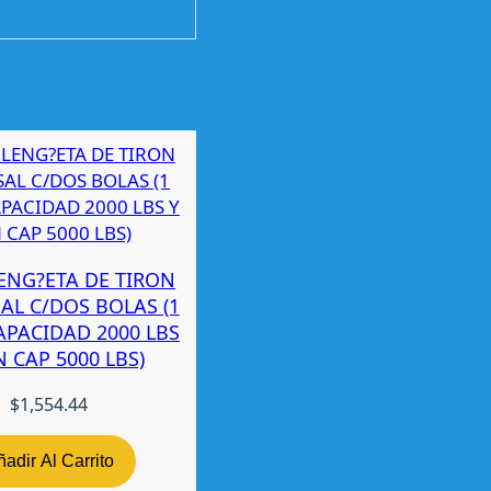
ENG?ETA DE TIRON
AL C/DOS BOLAS (1
CAPACIDAD 2000 LBS
IN CAP 5000 LBS)
$
1,554.44
adir Al Carrito