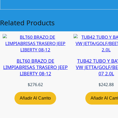
Related Products
BLT60 BRAZO DE
TUB42 TUBO Y B
LIMPIABRISAS TRASERO JEEP
VW JETTA/GOLF/BE
LIBERTY 08-12
07 2.0L
$
276.62
$
242.88
Añadir Al Carrito
Añadir Al Carr