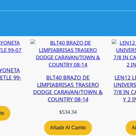
E
R
A
C
H
E
V
U
P
L
AYONETA
A
ETLE 99-
BLT40 BRAZO DE
LEN12 L
N
LIMPIABRISAS TRASERO
UNIVERS
D
DODGE CARAVAN/TOWN &
7/8 IN 
E
COUNTRY 08-14
Y 2 
R
/
$
534.34
ito
M
O
Añadir Al Carrito
Añ
N