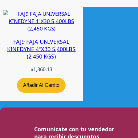
FAJ9 FAJA UNIVERSAL
KINEDYNE 4″X30 5,400LBS
(2,450 KGS)
$
1,360.13
Añadir Al Carrito
Comunicate con tu vendedor
para recibir descuentos