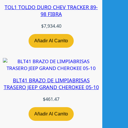
R
TOL1 TOLDO DURO CHEV TRACKER 89-
O
98 FIBRA
J
O
$
7,934.40
/
A
M
Añadir Al Carrito
B
A
R
S
/
BLT41 BRAZO DE LIMPIABRISAS
A
TRASERO JEEP GRAND CHEROKEE 05-10
R
N
$
461.47
E
S
Añadir Al Carrito
R
H