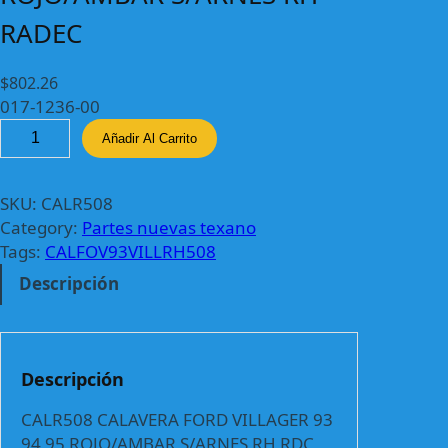
RADEC
$
802.26
017-1236-00
C
Añadir Al Carrito
A
L
R
SKU:
CALR508
5
Category:
Partes nuevas texano
0
Tags:
CALFOV93VILLRH508
8
Descripción
C
A
L
A
Descripción
V
E
CALR508 CALAVERA FORD VILLAGER 93
R
94 95 ROJO/AMBAR S/ARNES RH RDC