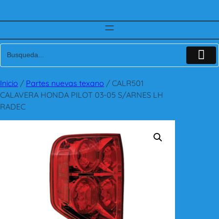
Inicio
/
Partes nuevas texano
/ CALR501
CALAVERA HONDA PILOT 03-05 S/ARNES LH
RADEC