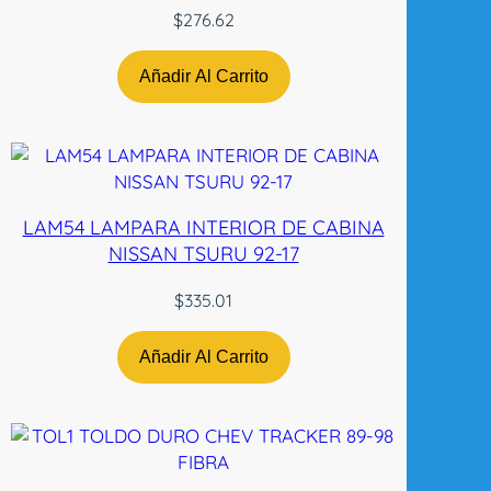
0
$
276.62
3
-
Añadir Al Carrito
0
5
S
/
A
LAM54 LAMPARA INTERIOR DE CABINA
R
NISSAN TSURU 92-17
N
E
$
335.01
S
L
Añadir Al Carrito
H
R
A
D
E
C