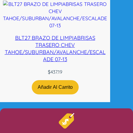
BLT27 BRAZO DE LIMPIABRISAS
TRASERO CHEV
TAHOE/SUBURBAN/AVALANCHE/ESCAL
ADE 07-13
$
437.19
Añadir Al Carrito