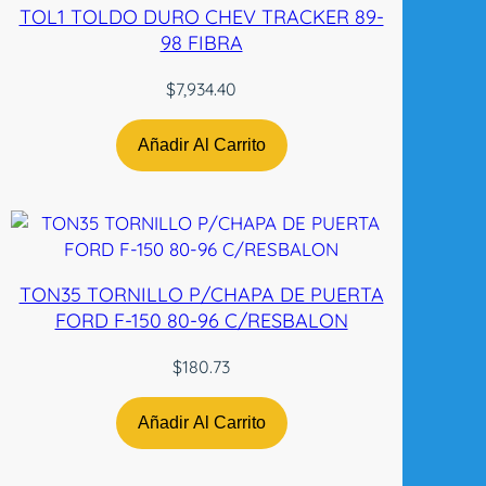
TOL1 TOLDO DURO CHEV TRACKER 89-
c
98 FIBRA
a
n
$
7,934.40
t
i
Añadir Al Carrito
d
a
d
TON35 TORNILLO P/CHAPA DE PUERTA
FORD F-150 80-96 C/RESBALON
$
180.73
Añadir Al Carrito