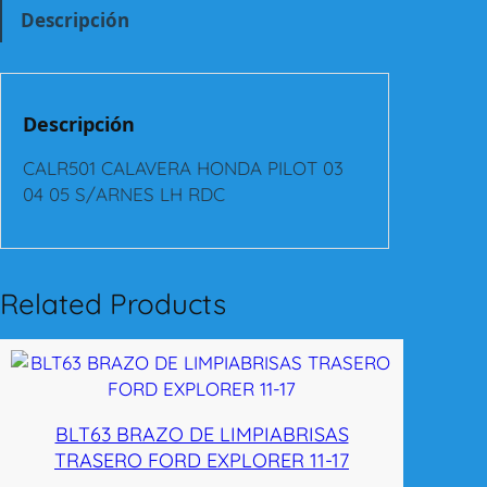
1
Descripción
C
A
L
A
Descripción
V
E
CALR501 CALAVERA HONDA PILOT 03
R
04 05 S/ARNES LH RDC
A
H
O
N
Related Products
D
A
P
I
L
BLT63 BRAZO DE LIMPIABRISAS
O
TRASERO FORD EXPLORER 11-17
T