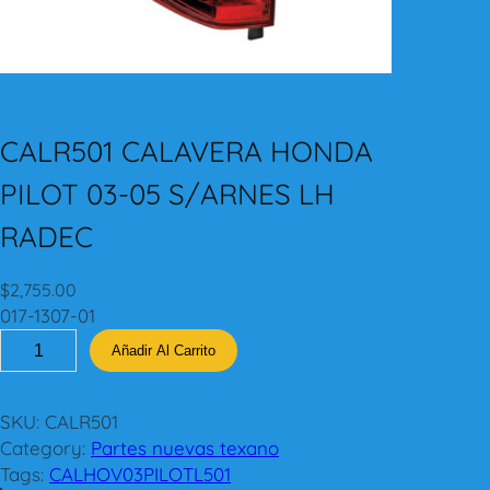
CALR501 CALAVERA HONDA
PILOT 03-05 S/ARNES LH
RADEC
$
2,755.00
017-1307-01
C
Añadir Al Carrito
A
L
R
SKU:
CALR501
5
Category:
Partes nuevas texano
0
Tags:
CALHOV03PILOTL501