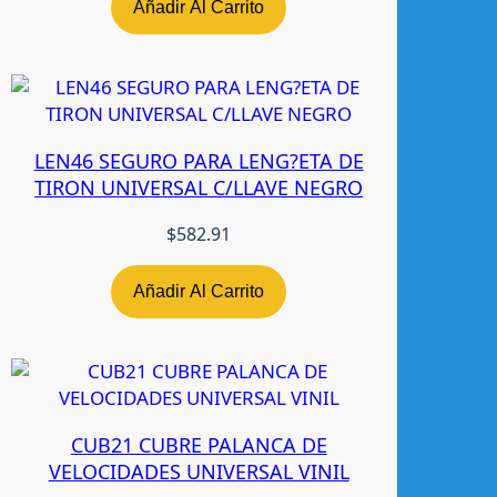
0
Añadir Al Carrito
4
L
H
R
A
LEN46 SEGURO PARA LENG?ETA DE
D
TIRON UNIVERSAL C/LLAVE NEGRO
E
C
$
582.91
c
a
n
Añadir Al Carrito
t
i
d
a
d
CUB21 CUBRE PALANCA DE
VELOCIDADES UNIVERSAL VINIL