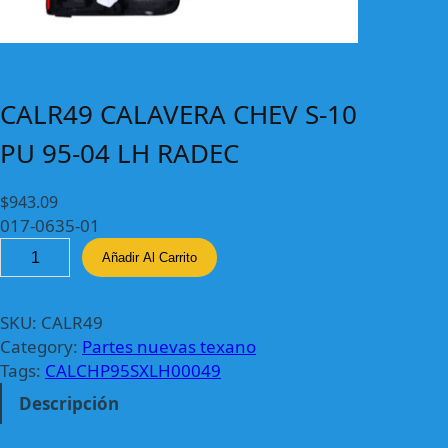
CALR49 CALAVERA CHEV S-10
PU 95-04 LH RADEC
$
943.09
017-0635-01
C
Añadir Al Carrito
A
L
R
SKU:
CALR49
4
Category:
Partes nuevas texano
9
Tags:
CALCHP95SXLH00049
C
Descripción
A
L