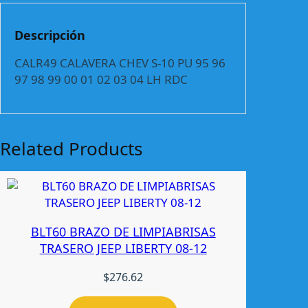
A
V
Descripción
E
R
CALR49 CALAVERA CHEV S-10 PU 95 96
A
97 98 99 00 01 02 03 04 LH RDC
C
H
E
V
Related Products
S
-
1
0
P
BLT60 BRAZO DE LIMPIABRISAS
U
TRASERO JEEP LIBERTY 08-12
9
5
$
276.62
-