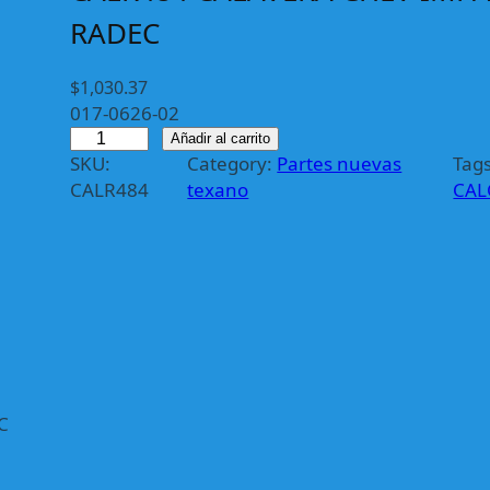
RADEC
$
1,030.37
017-0626-02
C
Añadir al carrito
SKU:
Category:
Partes nuevas
Tags
A
CALR484
texano
CAL
L
R
4
8
4
C
A
L
A
C
V
E
R