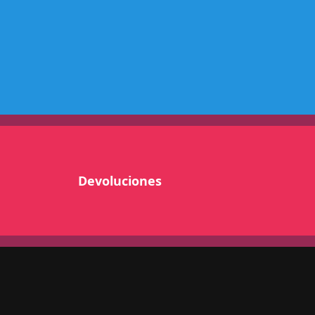
A
D
E
C
c
a
n
t
i
d
Devoluciones
a
d