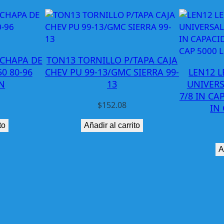
A
C
H
E
V
/CHAPA DE
TON13 TORNILLO P/TAPA CAJA
I
0 80-96
CHEV PU 99-13/GMC SIERRA 99-
LEN12 L
M
N
13
UNIVERS
P
7/8 IN CA
A
$
152.08
IN 
L
to
Añadir al carrito
A
0
A
0
-
0
4
R
H
R