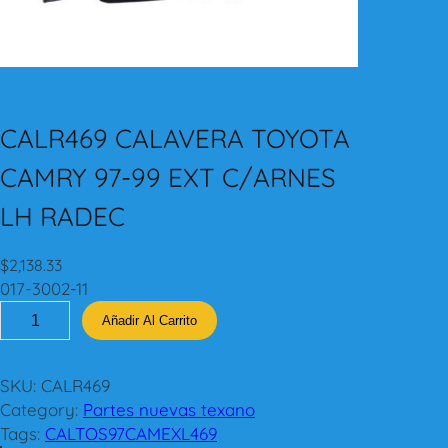
CALR469 CALAVERA TOYOTA
CAMRY 97-99 EXT C/ARNES
LH RADEC
$
2,138.33
017-3002-11
C
Añadir Al Carrito
A
L
R
SKU:
CALR469
4
Category:
Partes nuevas texano
6
Tags:
CALTOS97CAMEXL469