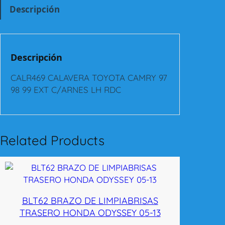
9
Descripción
C
A
L
A
Descripción
V
E
CALR469 CALAVERA TOYOTA CAMRY 97
R
98 99 EXT C/ARNES LH RDC
A
T
O
Y
Related Products
O
T
A
C
A
BLT62 BRAZO DE LIMPIABRISAS
M
TRASERO HONDA ODYSSEY 05-13
R