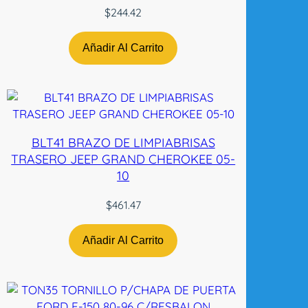
Y
$
244.42
9
7
Añadir Al Carrito
-
9
9
E
X
BLT41 BRAZO DE LIMPIABRISAS
T
TRASERO JEEP GRAND CHEROKEE 05-
C
10
/
A
$
461.47
R
N
Añadir Al Carrito
E
S
L
H
R