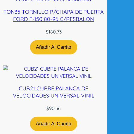
A
TON35 TORNILLO P/CHAPA DE PUERTA
D
FORD F-150 80-96 C/RESBALON
E
C
$
180.73
c
a
Añadir Al Carrito
n
t
i
d
a
d
CUB21 CUBRE PALANCA DE
VELOCIDADES UNIVERSAL VINIL
$
90.36
Añadir Al Carrito