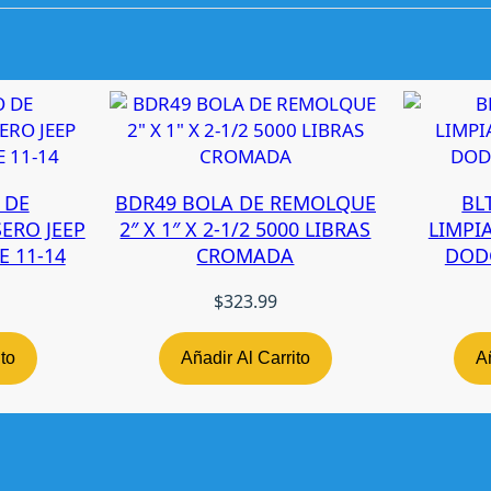
E
R
A
N
I
S
S
A
 DE
BDR49 BOLA DE REMOLQUE
BL
N
ERO JEEP
2″ X 1″ X 2-1/2 5000 LIBRAS
LIMPI
U
 11-14
CROMADA
DODG
R
V
$
323.99
A
N
ito
Añadir Al Carrito
Añ
0
2
-
1
2