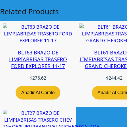
Related Products
BLT63 BRAZO DE
BLT61 BRAZO
LIMPIABRISAS TRASERO
LIMPIABRISAS TRAS
FORD EXPLORER 11-17
GRAND CHEROKEE
$
276.62
$
244.42
Añadir Al Carrito
Añadir Al Carr