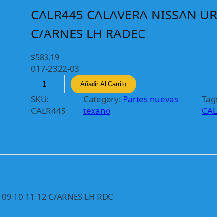
CALR445 CALAVERA NISSAN UR
C/ARNES LH RADEC
$
583.19
017-2322-03
C
Añadir Al Carrito
A
SKU:
Category:
Partes nuevas
Tag
L
CALR445
texano
CAL
R
4
4
5
C
A
L
A
 09 10 11 12 C/ARNES LH RDC
V