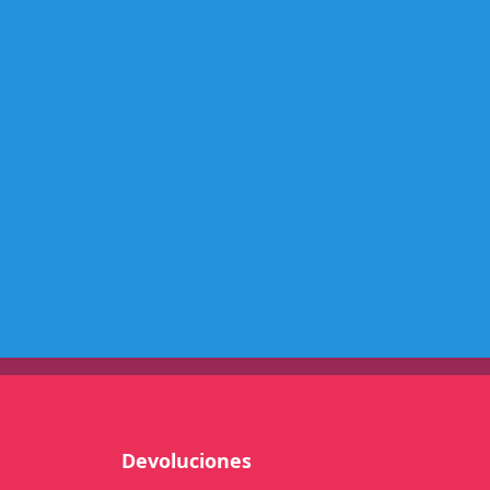
C
/
A
R
N
E
S
L
H
R
A
D
E
C
c
a
n
Devoluciones
t
i