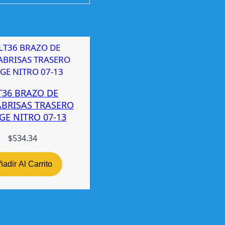
T36 BRAZO DE
ABRISAS TRASERO
E NITRO 07-13
$
534.34
adir Al Carrito