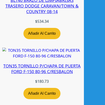
BLT40 BRAZO DE LIMPIABRISAS
d
TRASERO DODGE CARAVAN/TOWN &
a
COUNTRY 08-14
d
$
534.34
Añadir Al Carrito
TON35 TORNILLO P/CHAPA DE PUERTA
FORD F-150 80-96 C/RESBALON
$
180.73
Añadir Al Carrito