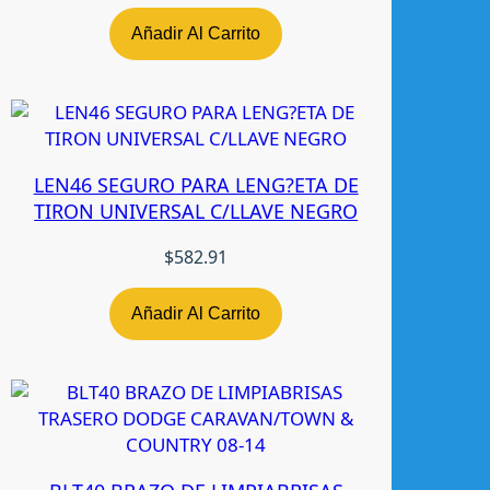
I
I
Añadir Al Carrito
0
5
-
1
7
LEN46 SEGURO PARA LENG?ETA DE
R
TIRON UNIVERSAL C/LLAVE NEGRO
H
R
$
582.91
A
D
E
Añadir Al Carrito
C
c
a
n
t
i