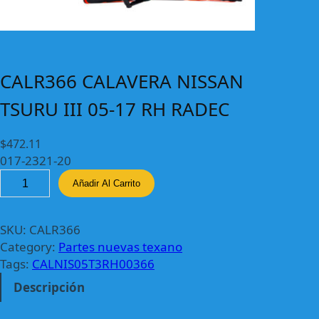
CALR366 CALAVERA NISSAN
TSURU III 05-17 RH RADEC
$
472.11
017-2321-20
C
Añadir Al Carrito
A
L
R
SKU:
CALR366
3
Category:
Partes nuevas texano
6
Tags:
CALNIS05T3RH00366
6
Descripción
C
A