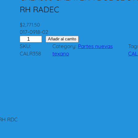
RH RADEC
$
2,771.50
017-0918-02
C
Añadir al carrito
SKU:
Category:
Partes nuevas
Tags
A
CALR358
texano
CAL
L
R
3
5
8
C
A
L
A
 RH RDC
V
E
R