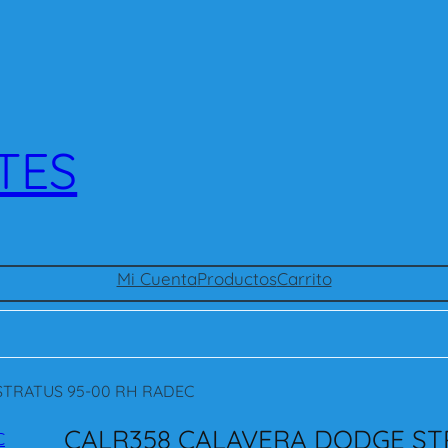
TES
Mi Cuenta
Productos
Carrito
STRATUS 95-00 RH RADEC
CALR358 CALAVERA DODGE ST