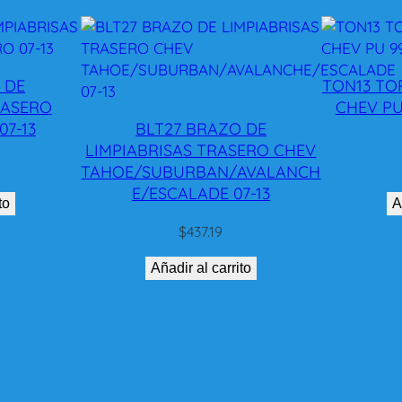
A
D
O
D
 DE
TON13 TO
G
RASERO
CHEV PU
E
7-13
BLT27 BRAZO DE
S
LIMPIABRISAS TRASERO CHEV
T
TAHOE/SUBURBAN/AVALANCH
R
E/ESCALADE 07-13
to
A
A
T
$
437.19
U
Añadir al carrito
S
9
5
-
0
0
R