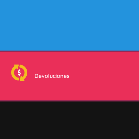
H
R
A
D
E
C
c
a
n
t
Devoluciones
i
d
a
d