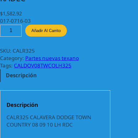
$
1,582.92
017-0716-03
C
Añadir Al Carrito
A
L
R
SKU:
CALR325
3
Category:
Partes nuevas texano
2
Tags:
CALDOV08TWCOLH325
5
Descripción
C
A
L
A
Descripción
V
E
CALR325 CALAVERA DODGE TOWN
R
COUNTRY 08 09 10 LH RDC
A