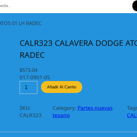
ATOS 01 LH RADEC
CALR323 CALAVERA DODGE ATO
RADEC
$
573.04
017-0901-05
C
Añadir Al Carrito
A
L
R
SKU:
Category:
Partes nuevas
Tags
3
CALR323
texano
CAL
2
3
C