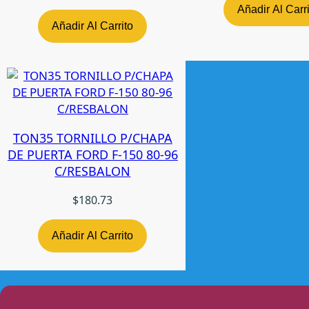
Añadir Al Carr
Añadir Al Carrito
TON35 TORNILLO P/CHAPA
DE PUERTA FORD F-150 80-96
C/RESBALON
$
180.73
Añadir Al Carrito