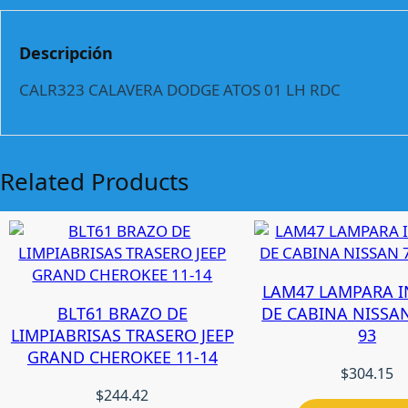
Descripción
CALR323 CALAVERA DODGE ATOS 01 LH RDC
Related Products
LAM47 LAMPARA I
BLT61 BRAZO DE
DE CABINA NISSAN
LIMPIABRISAS TRASERO JEEP
93
GRAND CHEROKEE 11-14
$
304.15
$
244.42