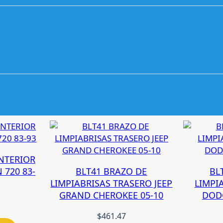
A
L
A
V
E
R
A
D
O
D
G
E
A
NTERIOR
T
 720 83-
BLT41 BRAZO DE
BL
O
LIMPIABRISAS TRASERO JEEP
LIMPI
S
GRAND CHEROKEE 05-10
DODG
0
1
$
461.47