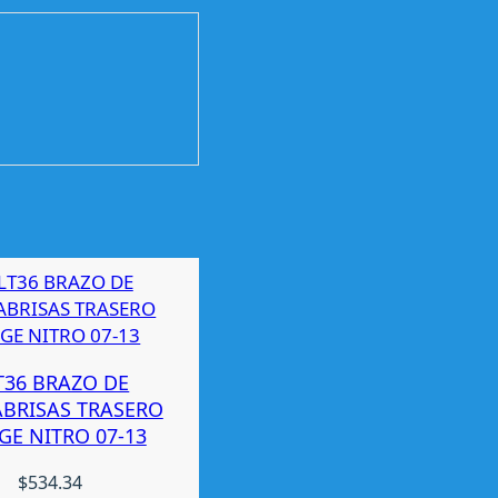
T36 BRAZO DE
ABRISAS TRASERO
E NITRO 07-13
$
534.34