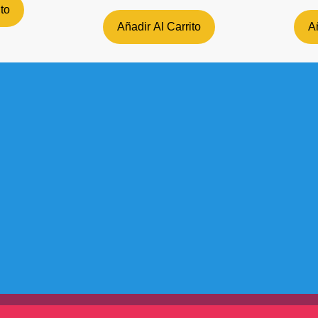
L
ito
H
Añadir Al Carrito
Añ
R
A
D
E
C
c
a
n
t
i
d
a
d