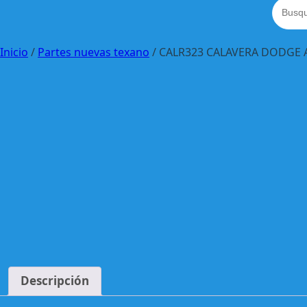
Inicio
/
Partes nuevas texano
/ CALR323 CALAVERA DODGE 
Descripción