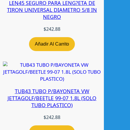
LEN45 SEGURO PARA LENG?ETA DE
A
TIRON UNIVERSAL DIAMETRO 5/8 IN
D
NEGRO
A
(
$
242.88
T
O
D
Añadir Al Carrito
A
S
)
R
A
D
TUB43 TUBO P/BAYONETA VW
E
JETTAGOLF/BEETLE 99-07 1.8L (SOLO
C
TUBO PLASTICO)
c
a
$
242.88
n
t