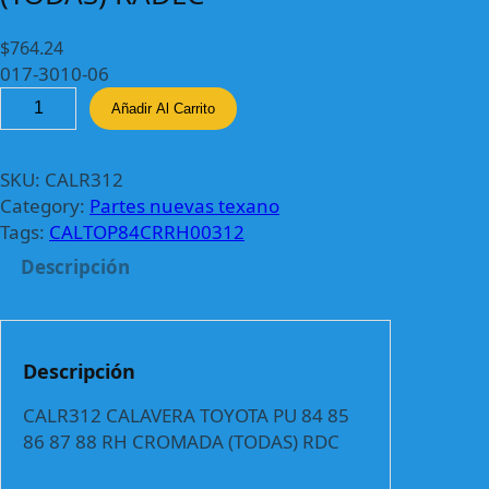
$
764.24
017-3010-06
C
Añadir Al Carrito
A
L
R
SKU:
CALR312
3
Category:
Partes nuevas texano
1
Tags:
CALTOP84CRRH00312
2
Descripción
C
A
L
A
Descripción
V
E
CALR312 CALAVERA TOYOTA PU 84 85
R
86 87 88 RH CROMADA (TODAS) RDC
A