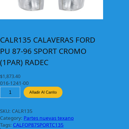
CALR135 CALAVERAS FORD
PU 87-96 SPORT CROMO
(1PAR) RADEC
$
1,873.40
016-1241-00
C
Añadir Al Carrito
A
L
R
SKU:
CALR135
1
Category:
Partes nuevas texano
3
Tags:
CALFOP87SPORTC135