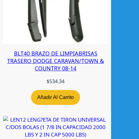
BLT40 BRAZO DE LIMPIABRISAS
TRASERO DODGE CARAVAN/TOWN &
COUNTRY 08-14
$
534.34
Añadir Al Carrito