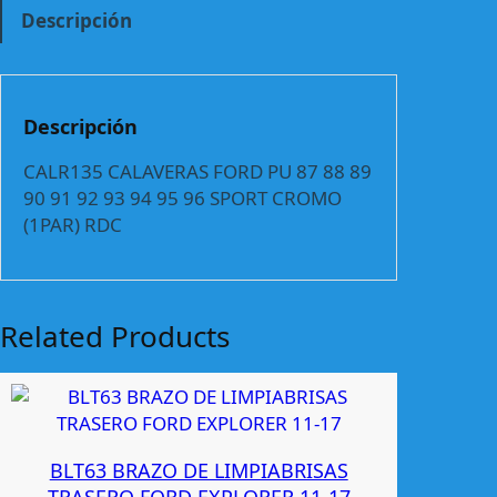
5
Descripción
C
A
L
A
Descripción
V
E
CALR135 CALAVERAS FORD PU 87 88 89
R
90 91 92 93 94 95 96 SPORT CROMO
A
(1PAR) RDC
S
F
O
R
Related Products
D
P
U
8
7
BLT63 BRAZO DE LIMPIABRISAS
-
TRASERO FORD EXPLORER 11-17