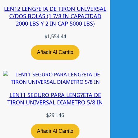
LEN12 LENG?ETA DE TIRON UNIVERSAL
C/DOS BOLAS (1 7/8 IN CAPACIDAD
2000 LBS Y 2 IN CAP 5000 LBS)
$
1,554.44
Añadir Al Carrito
LEN11 SEGURO PARA LENG?ETA DE
TIRON UNIVERSAL DIAMETRO 5/8 IN
$
291.46
Añadir Al Carrito