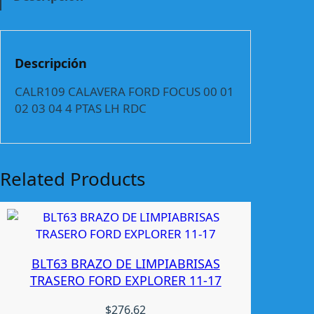
C
A
L
A
Descripción
V
E
CALR109 CALAVERA FORD FOCUS 00 01
R
02 03 04 4 PTAS LH RDC
A
F
O
R
Related Products
D
F
O
C
U
BLT63 BRAZO DE LIMPIABRISAS
S
TRASERO FORD EXPLORER 11-17
0
0
$
276.62