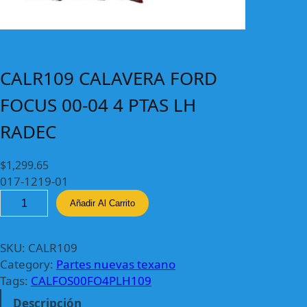
CALR109 CALAVERA FORD
FOCUS 00-04 4 PTAS LH
RADEC
$
1,299.65
017-1219-01
C
Añadir Al Carrito
A
L
R
SKU:
CALR109
1
Category:
Partes nuevas texano
0
Tags:
CALFOS00FO4PLH109
9
Descripción