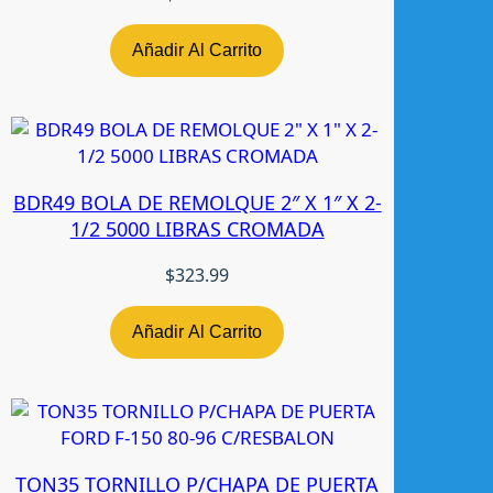
-
0
Añadir Al Carrito
4
4
P
T
A
BDR49 BOLA DE REMOLQUE 2″ X 1″ X 2-
S
1/2 5000 LIBRAS CROMADA
L
H
$
323.99
R
A
D
Añadir Al Carrito
E
C
c
a
n
TON35 TORNILLO P/CHAPA DE PUERTA
t