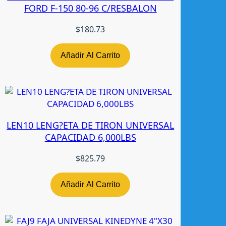
FORD F-150 80-96 C/RESBALON
i
d
$
180.73
a
d
Añadir Al Carrito
LEN10 LENG?ETA DE TIRON UNIVERSAL
CAPACIDAD 6,000LBS
$
825.79
Añadir Al Carrito