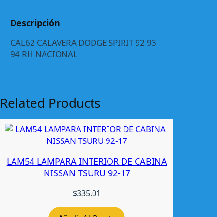
V
E
Descripción
R
A
CAL62 CALAVERA DODGE SPIRIT 92 93
D
94 RH NACIONAL
O
D
G
E
Related Products
S
P
I
R
I
LAM54 LAMPARA INTERIOR DE CABINA
T
NISSAN TSURU 92-17
9
2
$
335.01
-
9