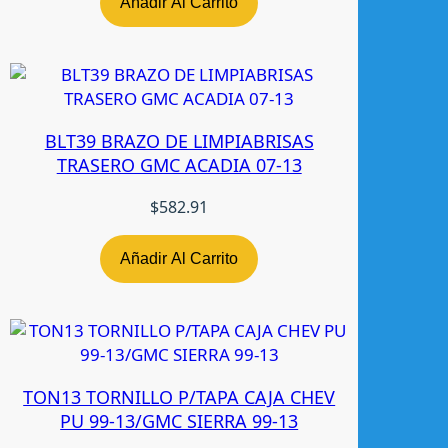
Añadir Al Carrito
4
R
H
N
A
BLT39 BRAZO DE LIMPIABRISAS
C
TRASERO GMC ACADIA 07-13
I
O
$
582.91
N
A
L
Añadir Al Carrito
c
a
n
t
i
TON13 TORNILLO P/TAPA CAJA CHEV
d
PU 99-13/GMC SIERRA 99-13
a