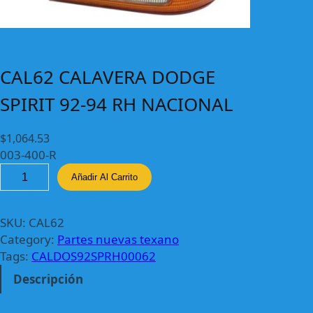
CAL62 CALAVERA DODGE
SPIRIT 92-94 RH NACIONAL
$
1,064.53
003-400-R
C
Añadir Al Carrito
A
L
6
SKU:
CAL62
2
Category:
Partes nuevas texano
C
Tags:
CALDOS92SPRH00062
A
Descripción
L
A