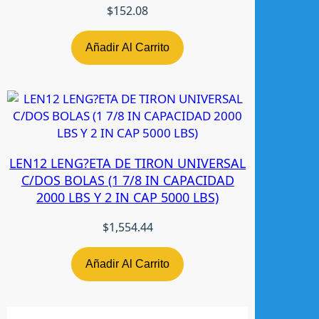
d
$
152.08
Añadir Al Carrito
LEN12 LENG?ETA DE TIRON UNIVERSAL
C/DOS BOLAS (1 7/8 IN CAPACIDAD
2000 LBS Y 2 IN CAP 5000 LBS)
$
1,554.44
Añadir Al Carrito