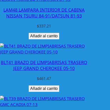
U
LAM48 LAMPARA INTERIOR DE CABINA
S
NISSAN TSURU 84-91/DATSUN 81-93
T
A
$
337.21
N
G
Añadir al carrito
9
4
-
9
BLT41 BRAZO DE LIMPIABRISAS TRASERO
5
JEEP GRAND CHEROKEE 05-10
C
/
$
461.47
M
O
Añadir al carrito
L
D
S