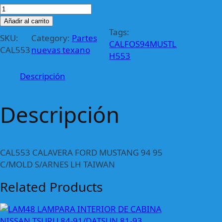
C
A
Añadir al carrito
L
Tags:
SKU:
Category:
Partes
5
CALFOS94MUSTL
CAL553
nuevas texano
5
H553
3
Descripción
C
A
L
Descripción
A
V
E
R
CAL553 CALAVERA FORD MUSTANG 94 95
A
C/MOLD S/ARNES LH TAIWAN
F
Related Products
O
R
D
M