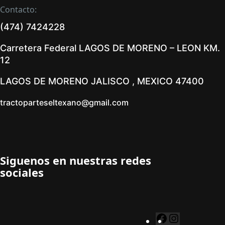
Contacto:
(474) 7424228
Carretera Federal LAGOS DE MORENO – LEON KM.
12
LAGOS DE MORENO JALISCO , MEXICO 47400
tractoparteseltexano@gmail.com
Siguenos en nuestras redes
sociales
F
I