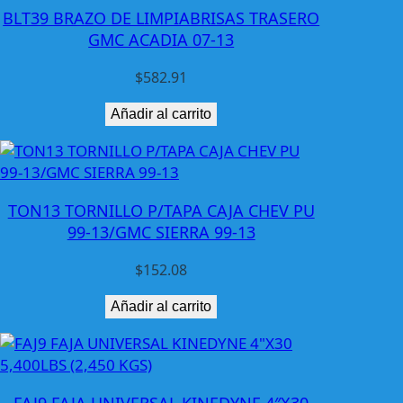
/
BLT39 BRAZO DE LIMPIABRISAS TRASERO
A
GMC ACADIA 07-13
R
N
$
582.91
E
S
Añadir al carrito
L
H
T
A
TON13 TORNILLO P/TAPA CAJA CHEV PU
I
99-13/GMC SIERRA 99-13
W
A
$
152.08
N
c
Añadir al carrito
a
n
t
i