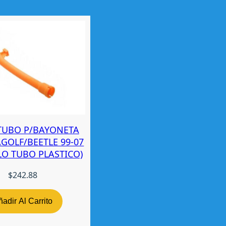
TUBO P/BAYONETA
AGOLF/BEETLE 99-07
OLO TUBO PLASTICO)
$
242.88
adir Al Carrito