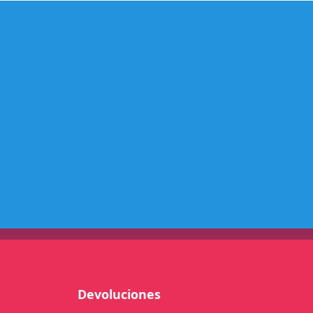
R
A
N
A
C
I
O
N
A
L
c
a
n
t
i
d
a
Devoluciones
d