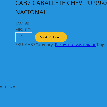
CAB7 CABALLETE CHEV PU 99-0
NACIONAL
$
881.60
MEXICO
C
Añadir Al Carrito
A
SKU:
CAB7
Category:
Partes nuevas texano
Tags
B
7
C
A
B
A
L
L
 NACIONAL
E
T
E