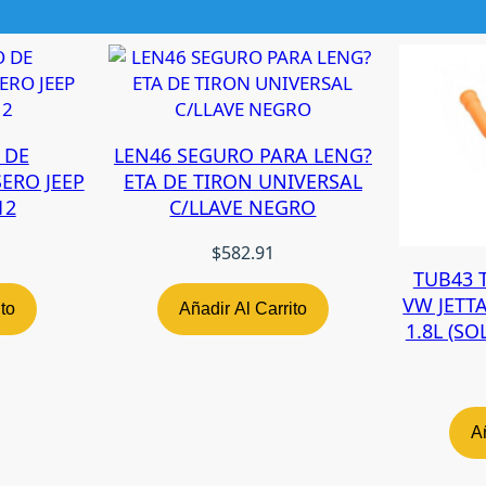
C
H
E
V
P
U
 DE
LEN46 SEGURO PARA LENG?
9
ERO JEEP
ETA DE TIRON UNIVERSAL
9
12
C/LLAVE NEGRO
-
0
$
582.91
2
TUB43 
S
VW JETT
ito
Añadir Al Carrito
S
1.8L (S
4
0
0
F
Añ
I
B