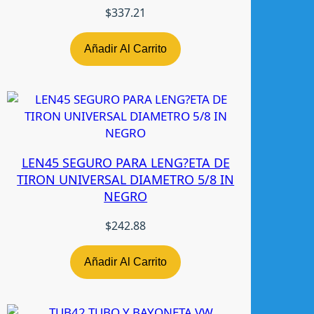
P
$
337.21
U
D
Añadir Al Carrito
2
1
9
4
-
0
LEN45 SEGURO PARA LENG?ETA DE
8
TIRON UNIVERSAL DIAMETRO 5/8 IN
R
NEGRO
H
N
$
242.88
-
T
W
Añadir Al Carrito
c
a
n