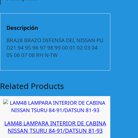
A
Z
O
D
Descripción
E
F
BRA28 BRAZO DEFENSA DEL NISSAN PU
E
D21 94 95 96 97 98 99 00 01 02 03 04
N
05 06 07 08 RH N-TW
S
A
D
E
Related Products
L
N
I
S
S
LAM48 LAMPARA INTERIOR DE CABINA
A
NISSAN TSURU 84-91/DATSUN 81-93
N