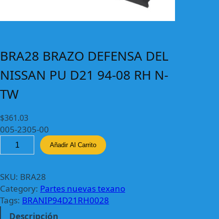
BRA28 BRAZO DEFENSA DEL
NISSAN PU D21 94-08 RH N-
TW
$
361.03
005-2305-00
B
Añadir Al Carrito
R
A
2
SKU:
BRA28
8
Category:
Partes nuevas texano
B
Tags:
BRANIP94D21RH0028
R
Descripción