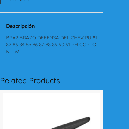
Z
O
D
E
Descripción
F
E
BRA2 BRAZO DEFENSA DEL CHEV PU 81
N
82 83 84 85 86 87 88 89 90 91 RH CORTO
S
N-TW
A
D
E
L
Related Products
C
H
E
V
P
U
8