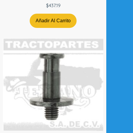
$
437.19
Añadir Al Carrito