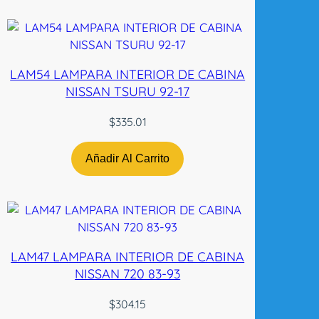
T
W
c
a
LAM54 LAMPARA INTERIOR DE CABINA
n
NISSAN TSURU 92-17
t
i
$
335.01
d
a
Añadir Al Carrito
d
LAM47 LAMPARA INTERIOR DE CABINA
NISSAN 720 83-93
$
304.15