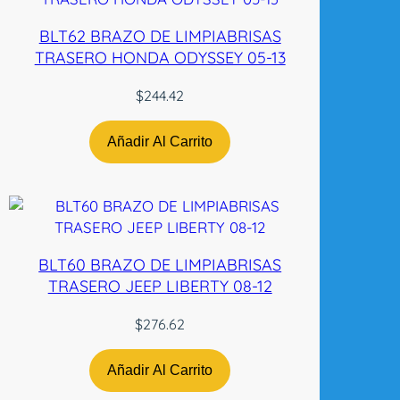
A
T
BLT62 BRAZO DE LIMPIABRISAS
S
TRASERO HONDA ODYSSEY 05-13
U
N
$
244.42
P
U
Añadir Al Carrito
6
2
0
7
3
BLT60 BRAZO DE LIMPIABRISAS
-
TRASERO JEEP LIBERTY 08-12
8
0
$
276.62
L
H
Añadir Al Carrito
N
-