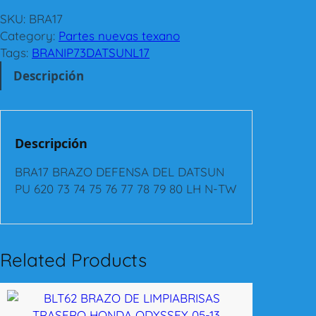
A
1
SKU:
BRA17
7
Category:
Partes nuevas texano
B
Tags:
BRANIP73DATSUNL17
R
Descripción
A
Z
O
D
Descripción
E
F
BRA17 BRAZO DEFENSA DEL DATSUN
E
PU 620 73 74 75 76 77 78 79 80 LH N-TW
N
S
A
D
Related Products
E
L
D