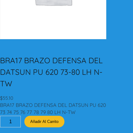
BRA17 BRAZO DEFENSA DEL
DATSUN PU 620 73-80 LH N-
TW
$
55.10
BRA17 BRAZO DEFENSA DEL DATSUN PU 620
73 74 75 76 77 78 79 80 LH N-TW
B
Añadir Al Carrito
R