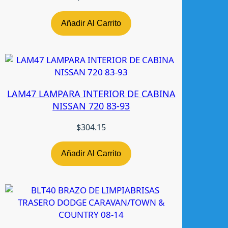
r
0
Añadir Al Carrito
2
-
0
9
P
LAM47 LAMPARA INTERIOR DE CABINA
l
NISSAN 720 83-93
a
s
$
304.15
t
i
c
Añadir Al Carrito
o
A
-
2
0
N