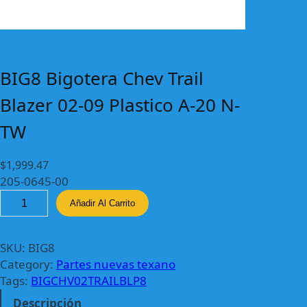
BIG8 Bigotera Chev Trail
Blazer 02-09 Plastico A-20 N-
TW
$
1,999.47
205-0645-00
B
Añadir Al Carrito
I
G
8
SKU:
BIG8
B
Category:
Partes nuevas texano
i
Tags:
BIGCHV02TRAILBLP8
g
Descripción