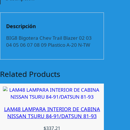
o
t
e
r
Descripción
a
C
BIG8 Bigotera Chev Trail Blazer 02 03
h
04 05 06 07 08 09 Plastico A-20 N-TW
e
v
T
r
Related Products
a
i
l
B
l
LAM48 LAMPARA INTERIOR DE CABINA
a
NISSAN TSURU 84-91/DATSUN 81-93
z
e
$
337.21