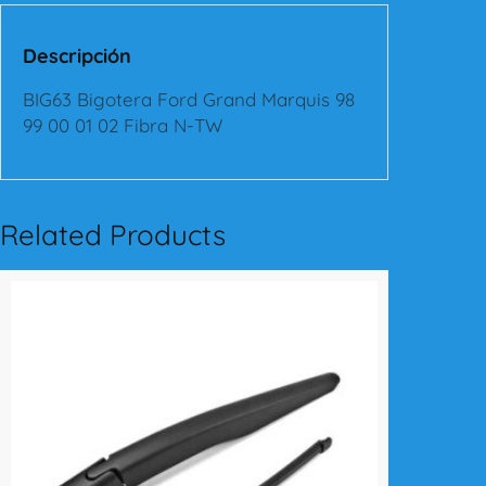
t
e
Descripción
r
a
BIG63 Bigotera Ford Grand Marquis 98
F
99 00 01 02 Fibra N-TW
o
r
d
G
Related Products
r
a
n
d
M
a
r
q
u