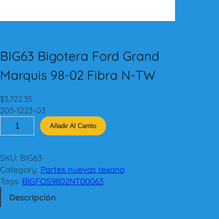
BIG63 Bigotera Ford Grand
Marquis 98-02 Fibra N-TW
$
3,722.35
205-1223-03
B
Añadir Al Carrito
I
G
6
SKU:
BIG63
3
Category:
Partes nuevas texano
B
Tags:
BIGFOS9802NT00063
i
Descripción
g
o