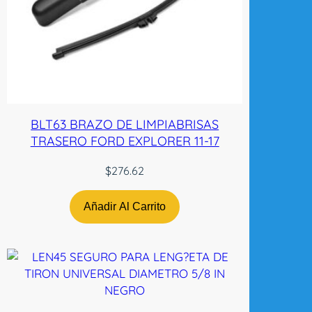
i
s
9
8
-
0
2
F
BLT63 BRAZO DE LIMPIABRISAS
i
TRASERO FORD EXPLORER 11-17
b
r
$
276.62
a
N
Añadir Al Carrito
-
T
W
c
a
n