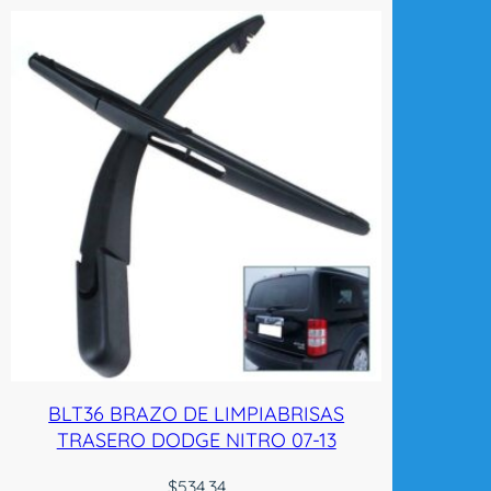
BLT36 BRAZO DE LIMPIABRISAS
TRASERO DODGE NITRO 07-13
$
534.34