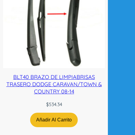
BLT40 BRAZO DE LIMPIABRISAS
TRASERO DODGE CARAVAN/TOWN &
COUNTRY 08-14
$
534.34
Añadir Al Carrito