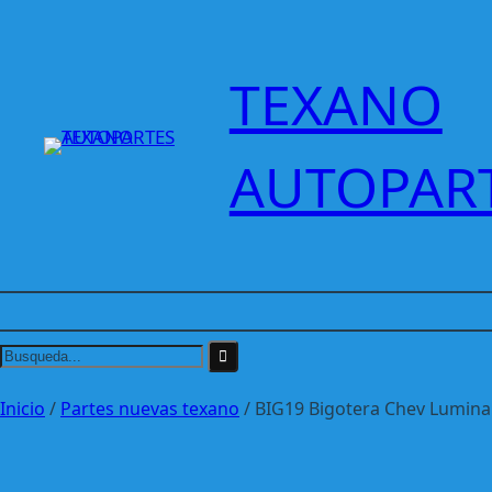
Saltar
al
contenido
TEXANO
AUTOPAR
Inicio
/
Partes nuevas texano
/ BIG19 Bigotera Chev Lumina