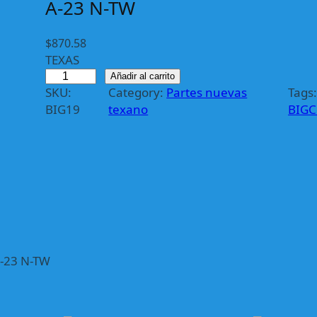
A-23 N-TW
$
870.58
TEXAS
B
Añadir al carrito
SKU:
Category:
Partes nuevas
Tags
I
BIG19
texano
BIG
G
1
9
B
i
g
o
t
e
A-23 N-TW
r
a
C
h