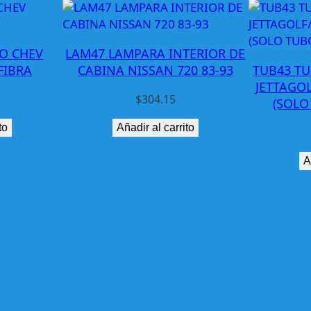
e
v
L
O CHEV
LAM47 LAMPARA INTERIOR DE
u
FIBRA
CABINA NISSAN 720 83-93
TUB43 T
m
JETTAGOL
i
$
304.15
(SOLO
n
to
Añadir al carrito
a
S
A
D
N
9
0
-
9
4
F
i