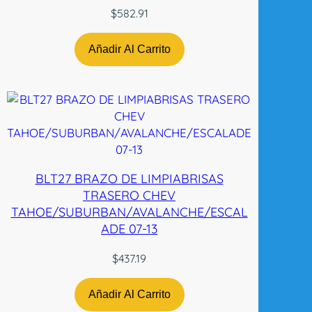
t
$
582.91
i
d
Añadir Al Carrito
a
d
BLT27 BRAZO DE LIMPIABRISAS
TRASERO CHEV
TAHOE/SUBURBAN/AVALANCHE/ESCAL
ADE 07-13
$
437.19
Añadir Al Carrito