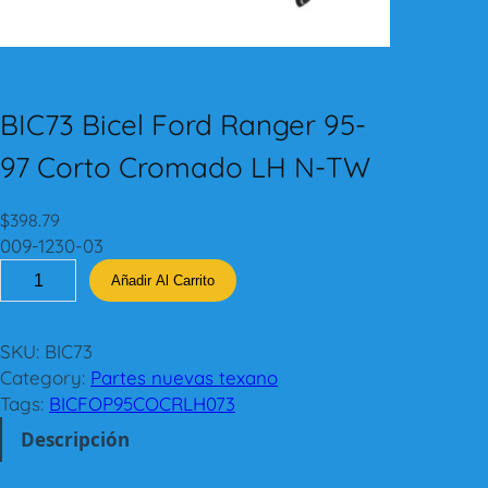
BIC73 Bicel Ford Ranger 95-
97 Corto Cromado LH N-TW
$
398.79
009-1230-03
B
Añadir Al Carrito
I
C
7
SKU:
BIC73
3
Category:
Partes nuevas texano
B
Tags:
BICFOP95COCRLH073
i
Descripción
c
e