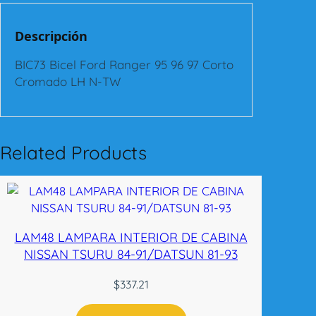
l
F
Descripción
o
r
BIC73 Bicel Ford Ranger 95 96 97 Corto
d
Cromado LH N-TW
R
a
n
g
Related Products
e
r
9
5
-
LAM48 LAMPARA INTERIOR DE CABINA
9
NISSAN TSURU 84-91/DATSUN 81-93
7
C
$
337.21
o