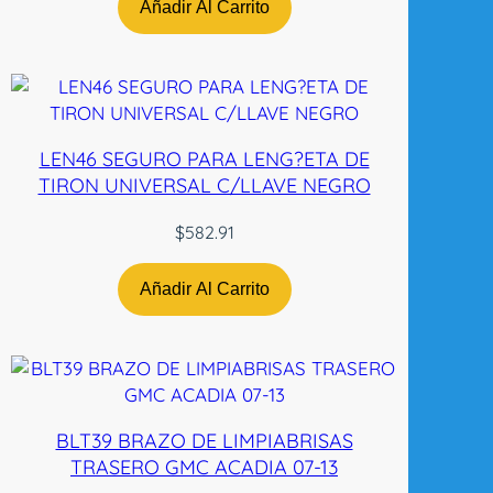
r
Añadir Al Carrito
t
o
C
r
o
LEN46 SEGURO PARA LENG?ETA DE
m
TIRON UNIVERSAL C/LLAVE NEGRO
a
d
$
582.91
o
L
Añadir Al Carrito
H
N
-
T
W
c
BLT39 BRAZO DE LIMPIABRISAS
a
TRASERO GMC ACADIA 07-13
n