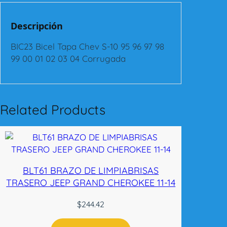
l
T
Descripción
a
p
BIC23 Bicel Tapa Chev S-10 95 96 97 98
a
99 00 01 02 03 04 Corrugada
C
h
e
v
Related Products
S
-
1
0
9
BLT61 BRAZO DE LIMPIABRISAS
5
TRASERO JEEP GRAND CHEROKEE 11-14
-
0
$
244.42
4