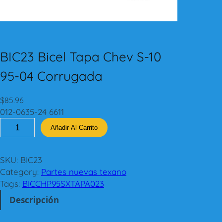
BIC23 Bicel Tapa Chev S-10
95-04 Corrugada
$
85.96
012-0635-24 6611
B
Añadir Al Carrito
I
C
2
SKU:
BIC23
3
Category:
Partes nuevas texano
B
Tags:
BICCHP95SXTAPA023
i
Descripción
c
e