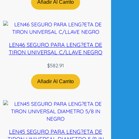
C
Añadir Al Carrito
o
r
r
u
g
LEN46 SEGURO PARA LENG?ETA DE
a
TIRON UNIVERSAL C/LLAVE NEGRO
d
a
$
582.91
c
a
Añadir Al Carrito
n
t
i
d
a
d
LEN45 SEGURO PARA LENG?ETA DE