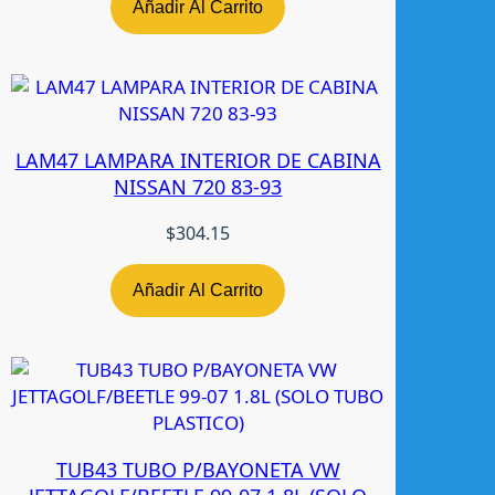
2
Añadir Al Carrito
N
e
g
r
a
LAM47 LAMPARA INTERIOR DE CABINA
R
NISSAN 720 83-93
H
n
$
304.15
-
t
w
Añadir Al Carrito
c
a
n
t
i
d
TUB43 TUBO P/BAYONETA VW
a