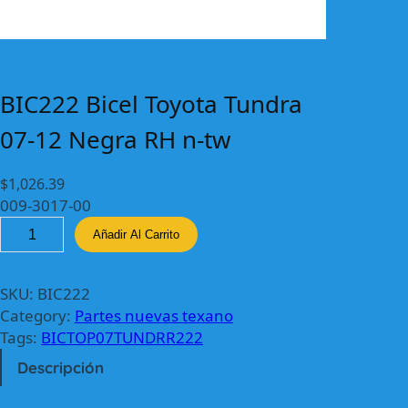
BIC222 Bicel Toyota Tundra
07-12 Negra RH n-tw
$
1,026.39
009-3017-00
B
Añadir Al Carrito
I
C
2
SKU:
BIC222
2
Category:
Partes nuevas texano
2
Tags:
BICTOP07TUNDRR222
B
Descripción
i
c