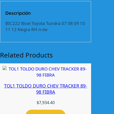
e
l
Descripción
T
o
BIC222 Bicel Toyota Tundra 07 08 09 10
y
11 12 Negra RH n-tw
o
t
a
T
Related Products
u
n
d
r
a
TOL1 TOLDO DURO CHEV TRACKER 89-
0
98 FIBRA
7
-
$
7,934.40
1