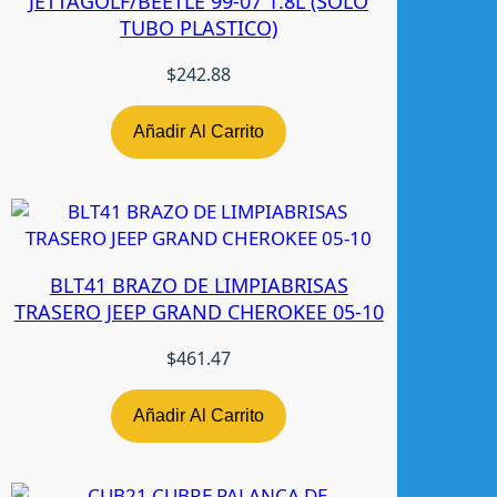
JETTAGOLF/BEETLE 99-07 1.8L (SOLO
d
TUBO PLASTICO)
$
242.88
Añadir Al Carrito
BLT41 BRAZO DE LIMPIABRISAS
TRASERO JEEP GRAND CHEROKEE 05-10
$
461.47
Añadir Al Carrito