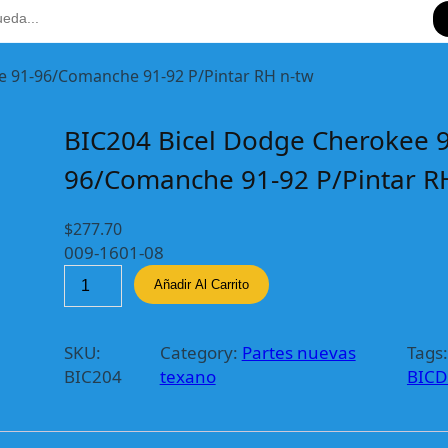
e 91-96/Comanche 91-92 P/Pintar RH n-tw
BIC204 Bicel Dodge Cherokee 9
96/Comanche 91-92 P/Pintar R
$
277.70
009-1601-08
B
Añadir Al Carrito
I
C
2
SKU:
Category:
Partes nuevas
Tags:
0
BIC204
texano
BIC
4
B
i