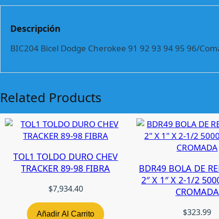
Descripción
BIC204 Bicel Dodge Cherokee 91 92 93 94 95 96/Coma
Related Products
TOL1 TOLDO DURO CHEV
TRACKER 89-98 FIBRA
BDR49 BOLA DE R
2″ X 1″ X 2-1/2 50
$
7,934.40
CROMADA
$
323.99
Añadir Al Carrito