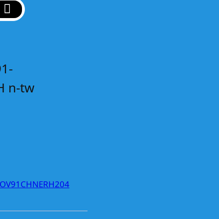
1-
H n-tw
DOV91CHNERH204