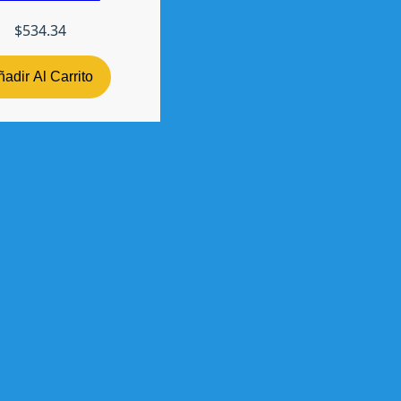
$
534.34
adir Al Carrito