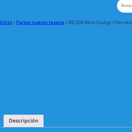
Inicio
/
Partes nuevas texano
/ BIC204 Bicel Dodge Cheroke
Descripción