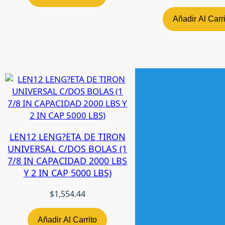
Añadir Al Carr
LEN12 LENG?ETA DE TIRON
UNIVERSAL C/DOS BOLAS (1
7/8 IN CAPACIDAD 2000 LBS
Y 2 IN CAP 5000 LBS)
$
1,554.44
Añadir Al Carrito